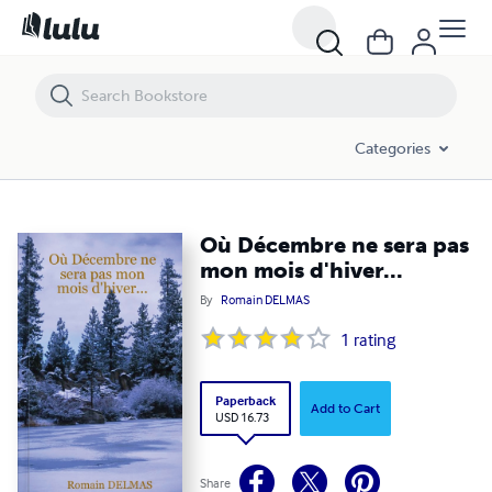
Où Décembre ne sera pas mon mois d'hiver...
Categories
Où Décembre ne sera pas
mon mois d'hiver...
By
Romain DELMAS
1
rating
Paperback
Add to Cart
USD 16.73
Share