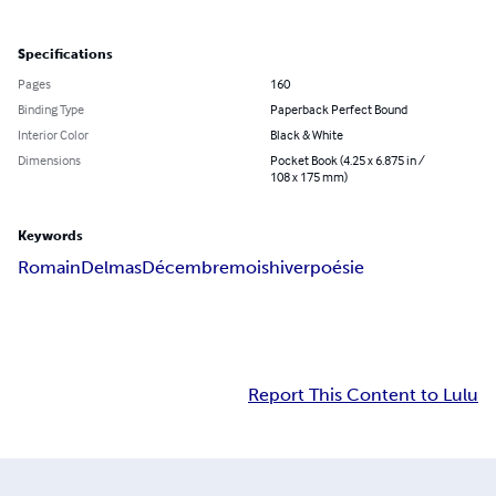
Specifications
Pages
160
Binding Type
Paperback Perfect Bound
Interior Color
Black & White
Dimensions
Pocket Book (4.25 x 6.875 in /
108 x 175 mm)
Keywords
Romain
Delmas
Décembre
mois
hiver
poésie
Report This Content to Lulu