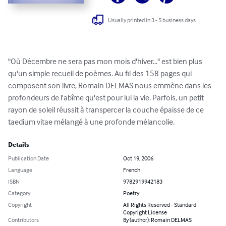
Usually printed in 3 - 5 business days
"Où Décembre ne sera pas mon mois d'hiver..." est bien plus 
qu'un simple recueil de poèmes. Au fil des 158 pages qui 
composent son livre, Romain DELMAS nous emmène dans les 
profondeurs de l'abîme qu'est pour lui la vie. Parfois, un petit 
rayon de soleil réussit à transpercer la couche épaisse de ce 
taedium vitae mélangé à une profonde mélancolie.
Details
Publication Date
Oct 19, 2006
Language
French
ISBN
9782919942183
Category
Poetry
Copyright
All Rights Reserved - Standard
Copyright License
Contributors
By (author): Romain DELMAS