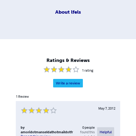
About
lfels
Ratings & Reviews
1
rating
Write a review
1
Review
May 7, 2012
by
0
people
amoridotmanseldathotmaildotfr
found this
Helpful