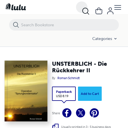
UNSTERBLICH - Die Rückkehrer II
Categories
UNSTERBLICH - Die
Rückkehrer II
By
Roman Schmidt
Paperback
Add to Cart
USD 8.19
Share
Usually printed in 3 - 5 business days