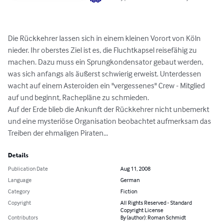
Die Rückkehrer lassen sich in einem kleinen Vorort von Köln 
nieder. Ihr oberstes Ziel ist es, die Fluchtkapsel reisefähig zu 
machen. Dazu muss ein Sprungkondensator gebaut werden, 
was sich anfangs als äußerst schwierig erweist. Unterdessen 
wacht auf einem Asteroiden ein "vergessenes" Crew - Mitglied 
auf und beginnt, Rachepläne zu schmieden. 

Auf der Erde blieb die Ankunft der Rückkehrer nicht unbemerkt 
und eine mysteriöse Organisation beobachtet aufmerksam das 
Treiben der ehmaligen Piraten...
Details
Publication Date
Aug 11, 2008
Language
German
Category
Fiction
Copyright
All Rights Reserved - Standard
Copyright License
Contributors
By (author): Roman Schmidt