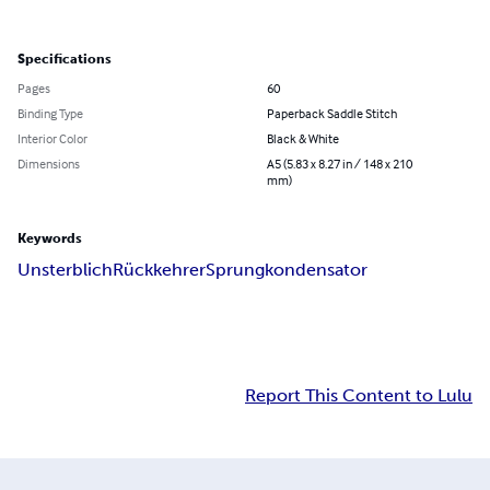
Specifications
Pages
60
Binding Type
Paperback Saddle Stitch
Interior Color
Black & White
Dimensions
A5 (5.83 x 8.27 in / 148 x 210
mm)
Keywords
Unsterblich
Rückkehrer
Sprungkondensator
Report This Content to Lulu