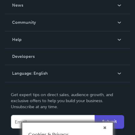
About Us
News
Careers
In The News
Community
Events
Blog
Help
Videos
Order Lookup
Developers
Podcast
Knowledge Base
Language:
English
Contact Support
English
Get expert tips on direct sales, audience growth, and
Deutsch
exclusive offers to help you build your business.
Unsubscribe at any time.
Français
Italiano
Submit
Español
Cookies & Privacy