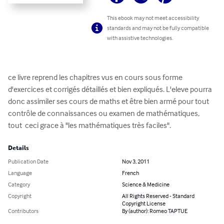
This ebook may not meet accessibility
standards and may not be fully compatible
with assistive technologies.
ce livre reprend les chapitres vus en cours sous forme 
d'exercices et corrigés détaillés et bien expliqués. L'eleve pourra 
donc assimiler ses cours de maths et être bien armé pour tout 
contrôle de connaissances ou examen de mathématiques, 
tout  ceci grace à "les mathématiques très faciles".
Details
Publication Date
Nov 3, 2011
Language
French
Category
Science & Medicine
Copyright
All Rights Reserved - Standard
Copyright License
Contributors
By (author): Romeo TAPTUE