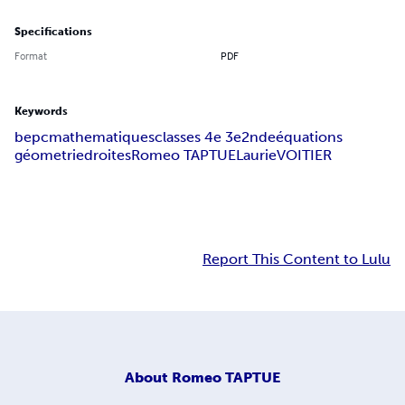
Specifications
Format
PDF
Keywords
bepc
mathematiques
classes 4e 3e
2nde
équations
géometrie
droites
Romeo TAPTUE
LaurieVOITIER
Report This Content to Lulu
About
Romeo TAPTUE