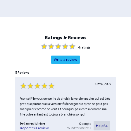
Ratings & Reviews
4
ratings
Write a review
5
Reviews
Oct 6, 2009
"conseil" Je vous conseille de choisir la version papier qui est très
pratique plutot que la version téléchargeable qu'on ne peut pas
manipuler comme on veut. Et pourquoi pas les 2 si comme ma
fille votre enfant est toujours branché à son pc!
by
James Iphène
0
people
Helpful
found this helpful
Report this review