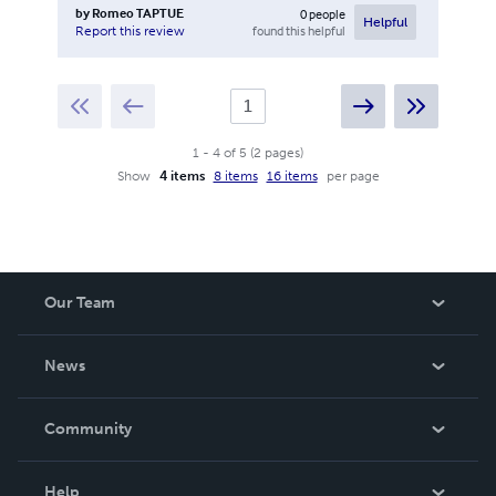
by
Romeo TAPTUE
0
people
Helpful
found this helpful
Report this review
1
-
4
of
5
(
2
pages
)
Show
4 items
8 items
16 items
per page
Our Team
About Us
News
Careers
In The News
Community
Events
Blog
Help