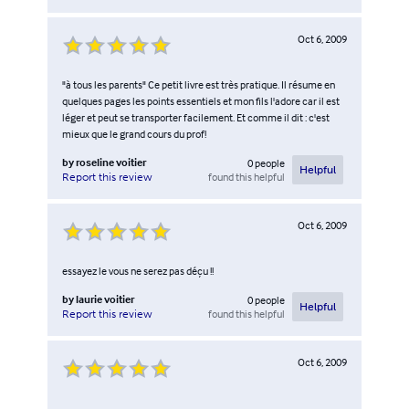
Oct 6, 2009
"à tous les parents" Ce petit livre est très pratique. Il résume en
quelques pages les points essentiels et mon fils l'adore car il est
léger et peut se transporter facilement. Et comme il dit : c'est
mieux que le grand cours du prof!
by
roseline voitier
0
people
Helpful
found this helpful
Report this review
Oct 6, 2009
essayez le vous ne serez pas déçu !!
by
laurie voitier
0
people
Helpful
found this helpful
Report this review
Oct 6, 2009