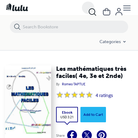
Les mathématiques très faciles( 4e, 3e et 2nde)
Categories
Les mathématiques très
faciles( 4e, 3e et 2nde)
By
Romeo TAPTUE
4
ratings
Ebook
Add to Cart
USD 3.21
Share