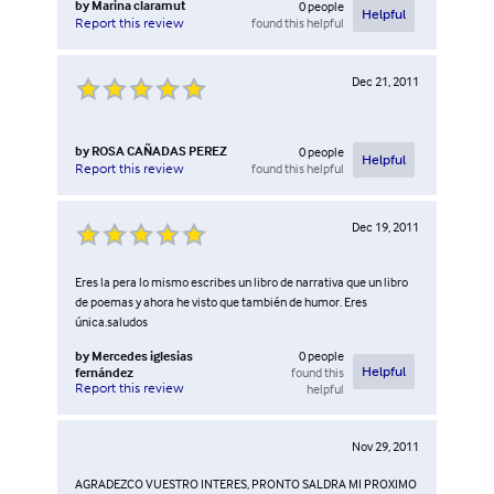
by
Marina claramut
0
people
Helpful
found this helpful
Report this review
Dec 21, 2011
by
ROSA CAÑADAS PEREZ
0
people
Helpful
found this helpful
Report this review
Dec 19, 2011
Eres la pera lo mismo escribes un libro de narrativa que un libro
de poemas y ahora he visto que también de humor. Eres
única.saludos
by
Mercedes iglesias
0
people
fernández
found this
Helpful
Report this review
helpful
Nov 29, 2011
AGRADEZCO VUESTRO INTERES, PRONTO SALDRA MI PROXIMO