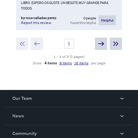
LIBRO. ESPERO OS GUSTE. UN BESOTE MUY GRANDE PARA
TODOS.
by
rosa cañadas perez
0
people
Helpful
found this helpful
Report this review
1
-
4
of
9
(
3
pages
)
Show
4 items
8 items
16 items
per page
Our Team
About Us
News
Careers
In The News
Community