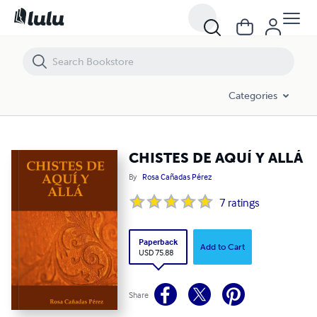
CHISTES DE AQUÍ Y ALLÁ
Categories
CHISTES DE AQUÍ Y ALLÁ
By
Rosa Cañadas Pérez
7
ratings
Paperback
Add to Cart
USD 75.88
Share