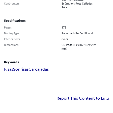
Contributors
By (author): Rosa Cañadas
Pérez
Specifications
Pages
375
Binding Type
Paperback Perfect Bound
Interior Color
Color
Dimensions
US Trade (6 x 9 in / 152 x 229
mm)
Keywords
Risas
Sonrisas
Carcajadas
Report This Content to Lulu