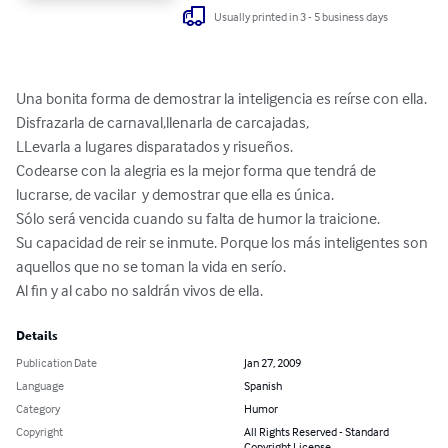
Usually printed in 3 - 5 business days
Una bonita forma de demostrar la inteligencia es reírse con ella.

Disfrazarla de carnaval,llenarla de carcajadas,

LLevarla a lugares disparatados y risueños.

Codearse con la alegria es la mejor forma que tendrá de 
lucrarse, de vacilar  y demostrar que ella es única.

Sólo será vencida cuando su falta de humor la traicione.

Su capacidad de reir se inmute. Porque los más inteligentes son 
aquellos que no se toman la vida en serío.

Al fin y al cabo no saldrán vivos de ella.
Details
Publication Date
Jan 27, 2009
Language
Spanish
Category
Humor
Copyright
All Rights Reserved - Standard
Copyright License