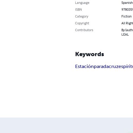
Language
Spanish
ISBN
978035
Category
Fiction
Copyright
All Righ
Contributors
By (aut
LEAL
Keywords
Estación
parada
cruz
espíri