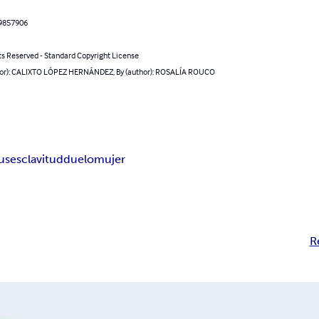
9857906
ts Reserved - Standard Copyright License
hor): CALIXTO LÓPEZ HERNÁNDEZ, By (author): ROSALÍA ROUCO
tus
esclavitud
duelo
mujer
R