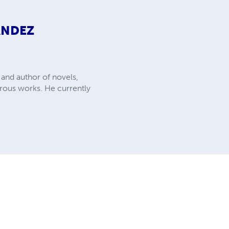
ÁNDEZ
 and author of novels,
erous works. He currently