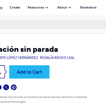
ng
Create
Resources
About
Bookstore
ación sin parada
IXTO LÓPEZ HERNÁNDEZ
ROSALÍA ROUCO LEAL
k
Add to Cart
9
 ebook may not meet accessibility standards and may not be fully compatible
 assistive technologies.