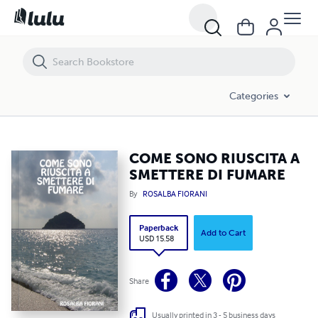
COME SONO RIUSCITA A SMETTERE DI FUMARE
Categories
COME SONO RIUSCITA A
SMETTERE DI FUMARE
By
ROSALBA FIORANI
Paperback
Add to Cart
USD 15.58
Share
Usually printed in 3 - 5 business days