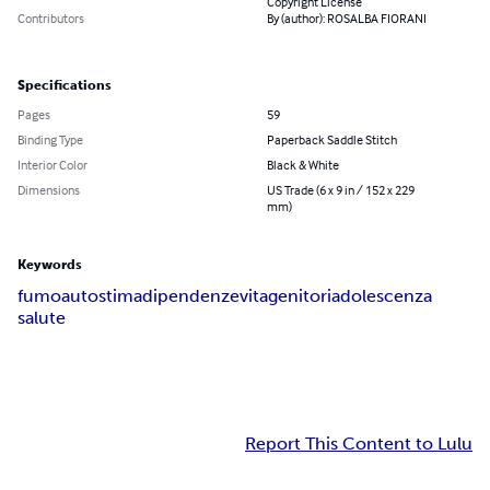
Copyright License
Contributors
By (author): ROSALBA FIORANI
Specifications
Pages
59
Binding Type
Paperback Saddle Stitch
Interior Color
Black & White
Dimensions
US Trade (6 x 9 in / 152 x 229
mm)
Keywords
fumo
autostima
dipendenze
vita
genitori
adolescenza
salute
Report This Content to Lulu