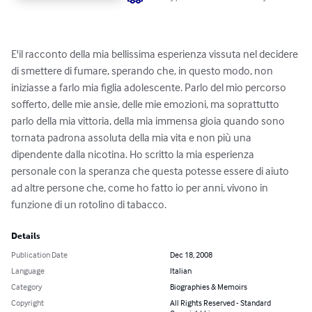
E'il racconto della mia bellissima esperienza vissuta nel decidere 
di smettere di fumare, sperando che, in questo modo, non 
iniziasse a farlo mia figlia adolescente. Parlo del mio percorso 
sofferto, delle mie ansie, delle mie emozioni, ma soprattutto 
parlo della mia vittoria, della mia immensa gioia quando sono 
tornata padrona assoluta della mia vita e non più una 
dipendente dalla nicotina. Ho scritto la mia esperienza 
personale con la speranza che questa potesse essere di aiuto 
ad altre persone che, come ho fatto io per anni, vivono in 
funzione di un rotolino di tabacco.
Details
Publication Date
Dec 18, 2008
Language
Italian
Category
Biographies & Memoirs
Copyright
All Rights Reserved - Standard