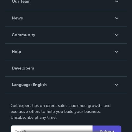
Our Team
About Us
News
Careers
In The News
Community
Events
Blog
Help
Videos
Order Lookup
Developers
Podcast
Knowledge Base
Language:
English
Contact Support
English
Get expert tips on direct sales, audience growth, and
Deutsch
exclusive offers to help you build your business.
Unsubscribe at any time.
Français
Italiano
Submit