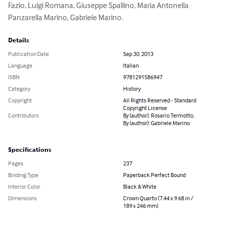
Fazio, Luigi Romana, Giuseppe Spallino, Maria Antonella 
Panzarella Marino, Gabriele Marino.
Details
Publication Date
Sep 30, 2013
Language
Italian
ISBN
9781291586947
Category
History
Copyright
All Rights Reserved - Standard
Copyright License
Contributors
By (author): Rosario Termotto,
By (author): Gabriele Marino
Specifications
Pages
237
Binding Type
Paperback Perfect Bound
Interior Color
Black & White
Dimensions
Crown Quarto (7.44 x 9.68 in /
189 x 246 mm)