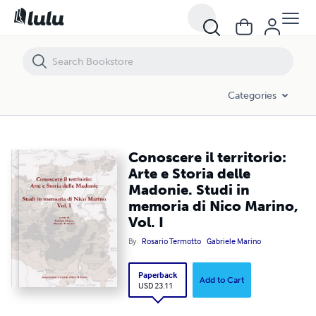
Conoscere il territorio: Arte e Storia delle Madonie. Studi in memoria di
Categories
Conoscere il territorio:
Arte e Storia delle
Madonie. Studi in
memoria di Nico Marino,
Vol. I
By
Rosario Termotto
Gabriele Marino
Paperback
Add to Cart
USD 23.11