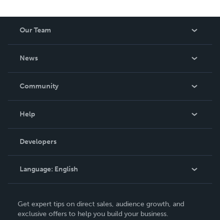
Our Team
About Us
News
Careers
In The News
Community
Events
Blog
Help
Videos
Order Lookup
Developers
Podcast
Knowledge Base
Language:
English
Contact Support
English
Get expert tips on direct sales, audience growth, and
Deutsch
exclusive offers to help you build your business.