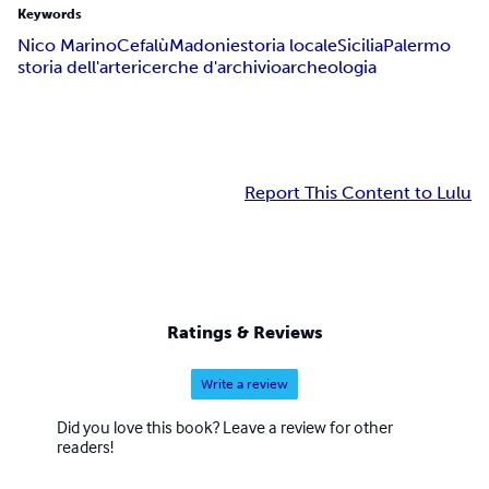
Keywords
Nico Marino
Cefalù
Madonie
storia locale
Sicilia
Palermo
storia dell'arte
ricerche d'archivio
archeologia
Report This Content to Lulu
Ratings & Reviews
Write a review
Did you love this book? Leave a review for other
readers!