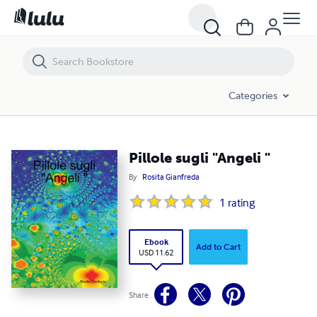
Pillole sugli "Angeli "
Categories
Pillole sugli "Angeli "
By
Rosita Gianfreda
1
rating
Ebook
Add to Cart
USD 11.62
Share