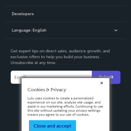
Videos
Order Lookup
Developers
Podcast
Knowledge Base
Language:
English
Contact Support
English
Get expert tips on direct sales, audience growth, and
Deutsch
exclusive offers to help you build your business.
Unsubscribe at any time.
Français
Italiano
Submit
Español
Cookies & Privacy
Lulu uses cookies to create a personalized
experience on our site, analyze site usage, and
assist in our marketing efforts. Continuing to use
this site without updating your privacy settings
means you agree to our use of cookies.
Close and accept