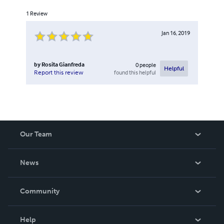
1
Review
Jan 16, 2019
by
Rosita Gianfreda
0
people
Helpful
found this helpful
Report this review
Our Team
About Us
News
Careers
In The News
Community
Events
Blog
Help