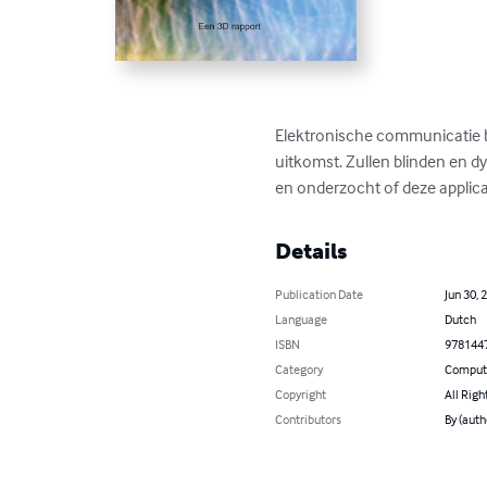
Elektronische communicatie b
uitkomst. Zullen blinden en d
en onderzocht of deze applicat
Details
Publication Date
Jun 30, 
Language
Dutch
ISBN
978144
Category
Compute
Copyright
All Righ
Contributors
By (auth