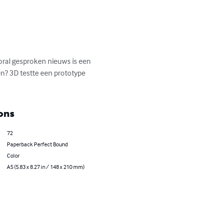
ral gesproken nieuws is een 
n? 3D testte een prototype 
ons
72
Paperback Perfect Bound
Color
A5 (5.83 x 8.27 in / 148 x 210 mm)