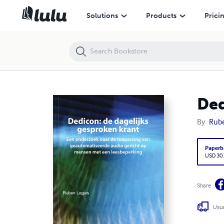
Dedicon: de dagelijks gesproken krant
Solutions
Products
Prici
Ded
By
Rube
Paperb
USD 30
Share
Usua