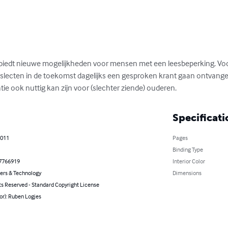
iedt nieuwe mogelijkheden voor mensen met een leesbeperking. Voo
yslecten in de toekomst dagelijks een gesproken krant gaan ontvange
ie ook nuttig kan zijn voor (slechter ziende) ouderen.
Specificati
2011
Pages
Binding Type
7766919
Interior Color
rs & Technology
Dimensions
ts Reserved - Standard Copyright License
or): Ruben Logjes