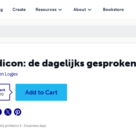
ng
Create
Resources
About
Bookstore
icon: de dagelijks gesproken
n Logjes
ack
Add to Cart
.70
lly printed in 3 - 5 business days