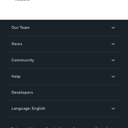
Our Team
About Us
News
Careers
In The News
Community
Events
Blog
Help
Videos
Order Lookup
Developers
Podcast
Knowledge Base
Language:
English
Contact Support
English