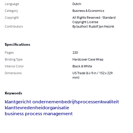
Language
Dutch
Category
Business & Economics
Copyright
All Rights Reserved - Standard
Copyright License
Contributors
By (author): Rudolf Jan Heijink
Specifications
Pages
220
Binding Type
Hardcover Case Wrap
Interior Color
Black & White
Dimensions
US Trade (6 x 9 in / 152 x 229
mm)
Keywords
klantgericht ondernemen
bedrijfsprocessen
kwaliteit
klanttevredenheid
organisatie
business process management