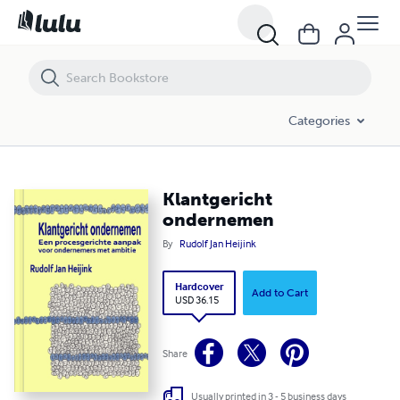
Klantgericht ondernemen
Categories
Klantgericht
ondernemen
By
Rudolf Jan Heijink
Hardcover
Add to Cart
USD 36.15
Share
Usually printed in 3 - 5 business days