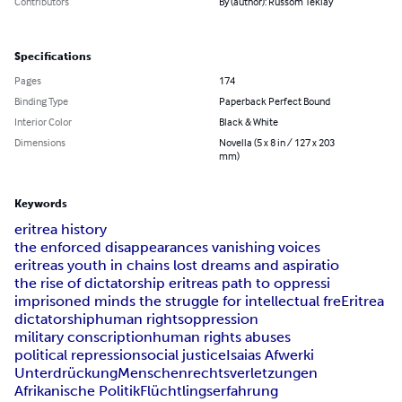
Contributors
By (author): Russom Teklay
Specifications
Pages
174
Binding Type
Paperback Perfect Bound
Interior Color
Black & White
Dimensions
Novella (5 x 8 in / 127 x 203
mm)
Keywords
eritrea history
the enforced disappearances vanishing voices
eritreas youth in chains lost dreams and aspiratio
the rise of dictatorship eritreas path to oppressi
imprisoned minds the struggle for intellectual fre
Eritrea
dictatorship
human rights
oppression
military conscription
human rights abuses
political repression
social justice
Isaias Afwerki
Unterdrückung
Menschenrechtsverletzungen
Afrikanische Politik
Flüchtlingserfahrung