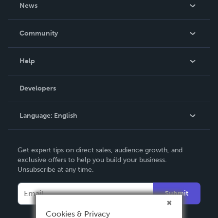
About Us
News
Careers
In The News
Community
Events
Blog
Help
Videos
Order Lookup
Developers
Podcast
Knowledge Base
Language:
English
Contact Support
English
Get expert tips on direct sales, audience growth, and
Deutsch
exclusive offers to help you build your business.
Unsubscribe at any time.
Français
Italiano
Submit
Español
Cookies & Privacy