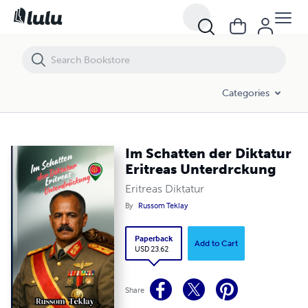
Im Schatten der Diktatur Eritreas Unterdrckung
Categories
Im Schatten der Diktatur
Eritreas Unterdrckung
Eritreas Diktatur
By
Russom Teklay
Paperback
Add to Cart
USD 23.62
Share