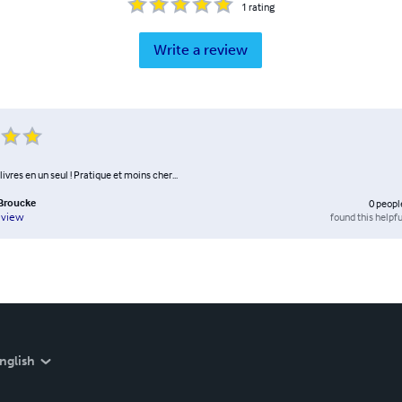
1
rating
Write a review
ivres en un seul ! Pratique et moins cher...
 Broucke
0
peopl
found this helpfu
eview
nglish