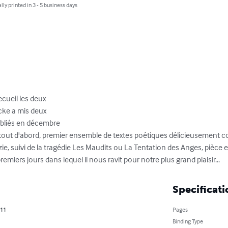
lly printed in 3 - 5 business days
cueil les deux

ke a mis deux

ubliés en décembre

out d'abord, premier ensemble de textes poétiques délicieusement col
ie, suivi de la tragédie Les Maudits ou La Tentation des Anges, pièce e
remiers jours dans lequel il nous ravit pour notre plus grand plaisir...
Specificati
011
Pages
Binding Type