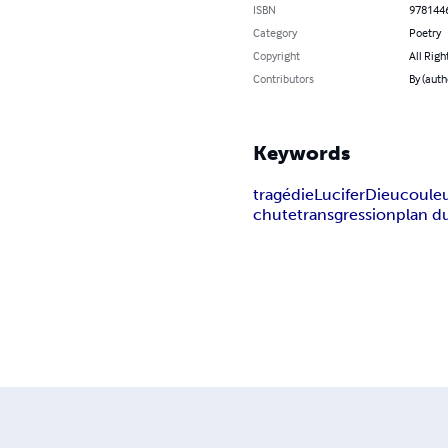
ISBN
978144
Category
Poetry
Copyright
All Righ
Contributors
By (auth
Keywords
tragédie
Lucifer
Dieu
coule
chute
transgression
plan du