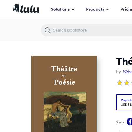
Théâtre et Poésie
Solutions
Products
Prici
Thé
By
Séba
Paperb
USD 16
Share