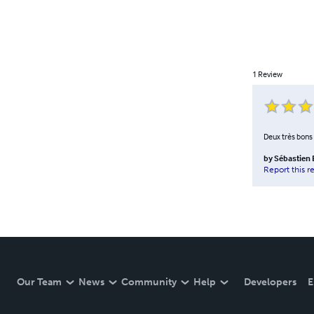
1
Review
Deux très bons l
by
Sébastien
Report this r
Our Team
News
Community
Help
Developers
E