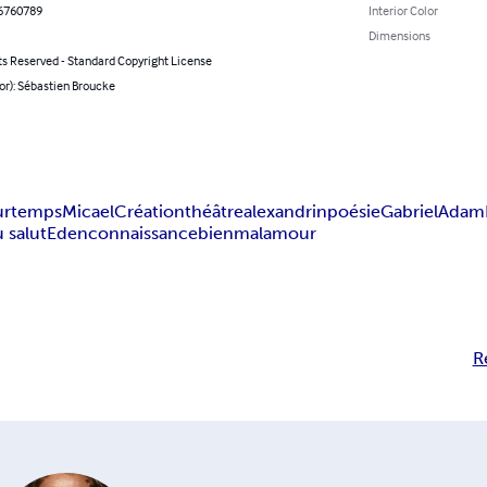
6760789
Interior Color
Dimensions
ts Reserved - Standard Copyright License
or): Sébastien Broucke
ur
temps
Micael
Création
théâtre
alexandrin
poésie
Gabriel
Adam
 salut
Eden
connaissance
bien
mal
amour
R