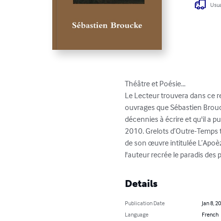
Usua
Théâtre et Poésie...

Le Lecteur trouvera dans ce re
ouvrages que Sébastien Brouc
décennies à écrire et qu'il a p
2010. Grelots d’Outre-Temps t
de son œuvre intitulée L’Apoèz
l'auteur recrée le paradis des p
Details
Publication Date
Jan 8, 2
Language
French