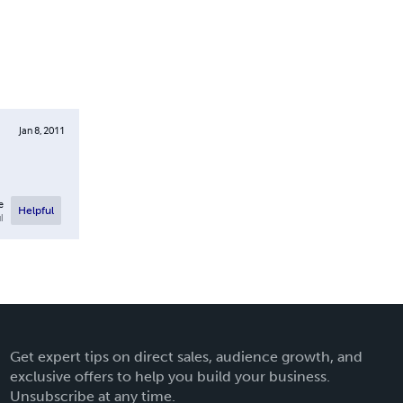
Jan 8, 2011
e
Helpful
l
Get expert tips on direct sales, audience growth, and
exclusive offers to help you build your business.
Unsubscribe at any time.