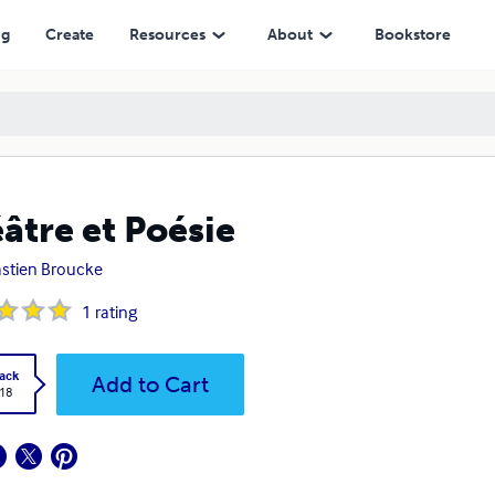
ng
Create
Resources
About
Bookstore
âtre et Poésie
stien Broucke
1
rating
ack
Add to Cart
.18