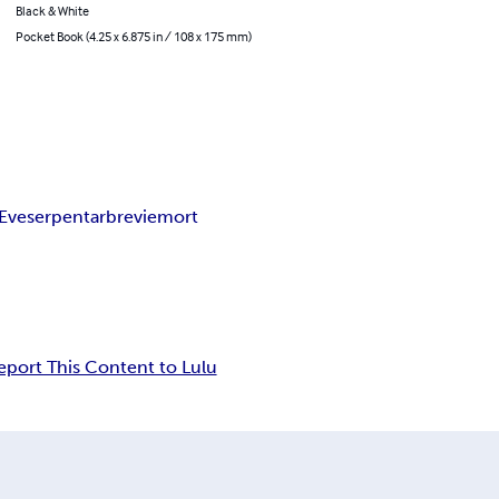
Black & White
Pocket Book (4.25 x 6.875 in / 108 x 175 mm)
Eve
serpent
arbre
vie
mort
eport This Content to Lulu