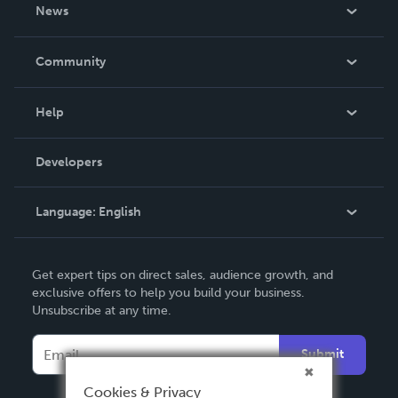
About Us
News
Careers
In The News
Community
Events
Blog
Help
Videos
Order Lookup
Developers
Podcast
Knowledge Base
Language:
English
Contact Support
English
Get expert tips on direct sales, audience growth, and
Deutsch
exclusive offers to help you build your business.
Unsubscribe at any time.
Français
Italiano
Submit
Español
Cookies & Privacy