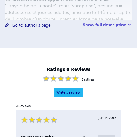
"Labyrinthe de la honte", mais "vampirisé", destiné aux
adolescents et jeunes adultes, ainsi que le 14ème chapitre
de "L'ombre d'un doute", premier tome de sa nouvelle
Show full description
Go to author's page
série "Théo Stier".
Ratings & Reviews
3
ratings
Write a review
3
Reviews
Jun 14, 2015
by
Francesca Calvias