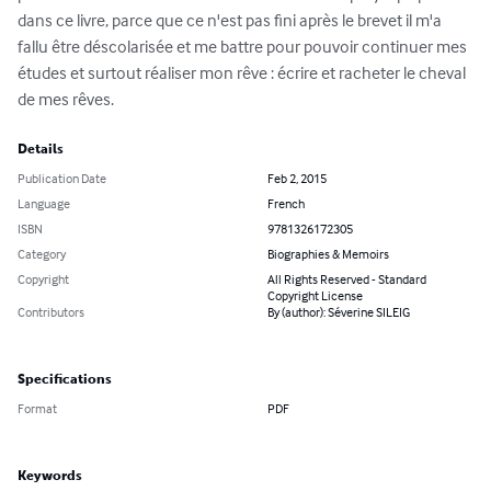
dans ce livre, parce que ce n'est pas fini après le brevet il m'a 
fallu être déscolarisée et me battre pour pouvoir continuer mes 
études et surtout réaliser mon rêve : écrire et racheter le cheval 
de mes rêves.
Details
Publication Date
Feb 2, 2015
Language
French
ISBN
9781326172305
Category
Biographies & Memoirs
Copyright
All Rights Reserved - Standard
Copyright License
Contributors
By (author): Séverine SILEIG
Specifications
Format
PDF
Keywords