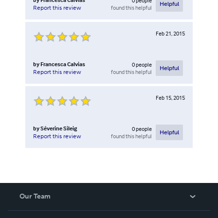
0
people
Helpful
found this helpful
Report this review
Feb 21, 2015
by
Francesca Calvias
0
people
Helpful
found this helpful
Report this review
Feb 15, 2015
by
Séverine Sileig
0
people
Helpful
found this helpful
Report this review
Our Team