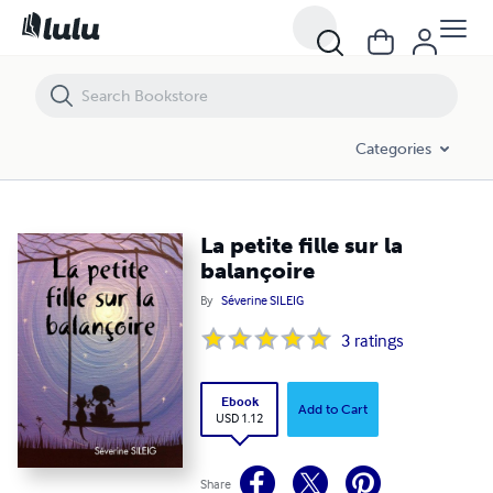
La petite fille sur la balançoire
Categories
La petite fille sur la
balançoire
By
Séverine SILEIG
3
ratings
Ebook
Add to Cart
USD 1.12
Share