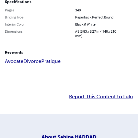
Specifications
Pages
340
Binding Type
Paperback Perfect Bound
Interior Color
Black & White
Dimensions
A5 (5.83 x 8.27 in / 148 x 210
mm)
Keywords
Avocate
Divorce
Pratique
Report This Content to Lulu
About
Sabine HADDAD