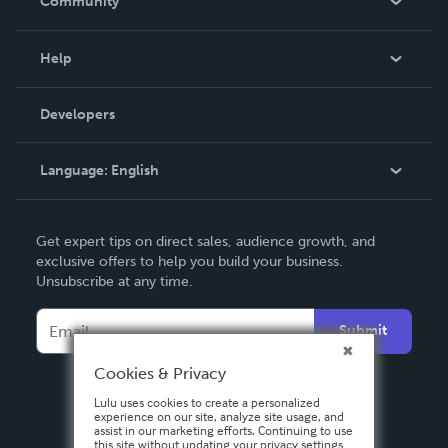
Community
Events
Blog
Help
Videos
Order Lookup
Developers
Podcast
Knowledge Base
Language:
English
Contact Support
English
Get expert tips on direct sales, audience growth, and
Deutsch
exclusive offers to help you build your business.
Unsubscribe at any time.
Français
Italiano
Submit
Español
Cookies & Privacy
Lulu uses cookies to create a personalized
experience on our site, analyze site usage, and
assist in our marketing efforts. Continuing to use
this site without updating your privacy settings