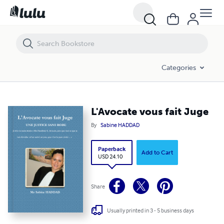
L'Avocate vous fait Juge
Categories
L'Avocate vous fait Juge
By
Sabine HADDAD
Paperback
Add to Cart
USD 24.10
Share
Usually printed in 3 - 5 business days