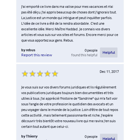
J'ai emporté ce livre dans ma valise pour mes vacances et n'ai
pas été déçu. J'ai appris beaucoup de choses dont j'ignorais tout.
La justice est un monde qui intrigue et peut inquiéter parfois.
L'idée de ce livre a été de la rendra abordable . C'est une
excellente idée. Merci Maître Haddad . Je connais vos divers
articles et vous suis sur vos sites et forums. Encore merci pour ce
que vous apportez aux gens. Rebus.
by
rebus
0
people
Helpful
found this helpful
Report this review
Dec 11, 2017
Je vous suis sur vos divers forums juridiques et lis régulièrement
vos publications juridiques toujours bien documentées et très
utiles à tous. J'ai apprécié l'histoire de "Sandrine" qui m'a fait voir
sous l'angle de votre profession le quotidien des avocats et un
peu voyager dans le monde de la justice. Loin d'être de tout repos
cette activité , mais tellement passionnante et riche. J’espère
découvrir très bientôt votre nouveau livre qui me ravira j'en suis
certain tout autant que celui-ci.
by
Thierry
0
people
Helpful