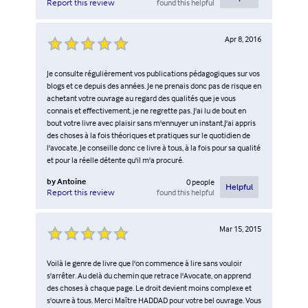
found this helpful
Report this review
Apr 8, 2016
Je consulte régulièrement vos publications pédagogiques sur vos
blogs et ce depuis des années. Je ne prenais donc pas de risque en
achetant votre ouvrage au regard des qualités que je vous
connais et effectivement, je ne regrette pas. J'ai lu de bout en
bout votre livre avec plaisir sans m'ennuyer un instant.J'ai appris
des choses à la fois théoriques et pratiques sur le quotidien de
l'avocate. Je conseille donc ce livre à tous, à la fois pour sa qualité
et pour la réelle détente qu'il m'a procuré.
by
Antoine
0
people
Helpful
found this helpful
Report this review
Mar 15, 2015
Voilà le genre de livre que l'on commence à lire sans vouloir
s'arrêter. Au delà du chemin que retrace l'Avocate, on apprend
des choses à chaque page. Le droit devient moins complexe et
s'ouvre à tous. Merci Maître HADDAD pour votre bel ouvrage. Vous