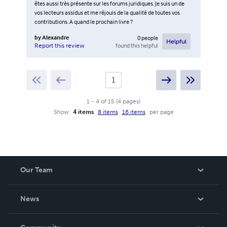
êtes aussi très présente sur les forums juridiques. Je suis un de
vos lecteurs assidus et me réjouis de la qualité de toutes vos
contributions. A quand le prochain livre ?
by
Alexandre
0
people
Helpful
found this helpful
Report this review
1
-
4
of
15
(
4
pages
)
Show
4 items
8 items
16 items
per page
Our Team
About Us
News
Careers
In The News