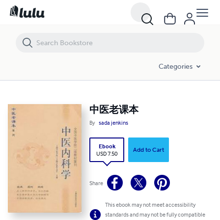
中医老课本
Categories
中医老课本
By
sada jenkins
Ebook
Add to Cart
USD 7.50
Share
This ebook may not meet accessibility
standards and may not be fully compatible