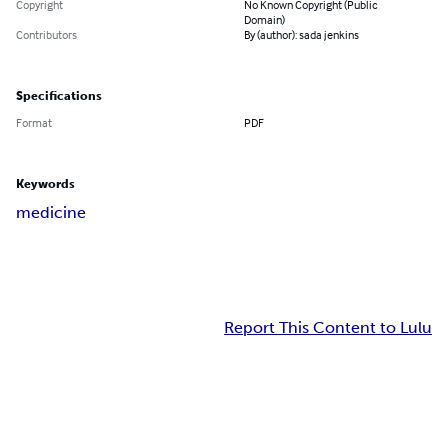
Copyright
No Known Copyright (Public
Domain)
Contributors
By (author): sada jenkins
Specifications
Format
PDF
Keywords
medicine
Report This Content to Lulu