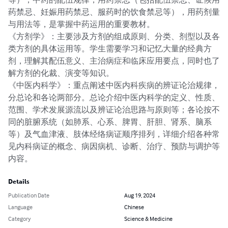
药禁忌、妊娠用药禁忌、服药时的饮食禁忌等），用药剂量
与用法等，是掌握中药运用的重要教材。

《方剂学》：主要涉及方剂的组成原则、分类、剂型以及各
类方剂的具体运用等。学生需要学习和记忆大量的经典方
剂，理解其配伍意义、主治病症和临床应用要点，同时也了
解方剂的化裁、演变等知识。

《中医内科学》：重点阐述中医内科疾病的辨证论治规律，
分总论和各论两部分。总论介绍中医内科学的定义、性质、
范围、学术发展源流以及辨证论治思路与原则等；各论按不
同的脏腑系统（如肺系、心系、脾胃、肝胆、肾系、脑系
等）及气血津液、肢体经络病证顺序排列，详细介绍各种常
见内科病证的概念、病因病机、诊断、治疗、预防与调护等
内容。
Details
Publication Date
Aug 19, 2024
Language
Chinese
Category
Science & Medicine