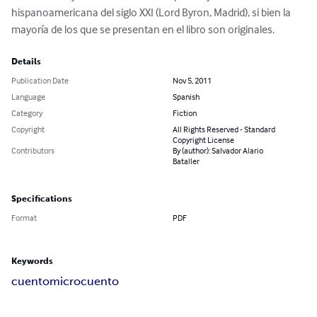
hispanoamericana del siglo XXI (Lord Byron, Madrid), si bien la 
mayoría de los que se presentan en el libro son originales.
Details
Publication Date
Nov 5, 2011
Language
Spanish
Category
Fiction
Copyright
All Rights Reserved - Standard
Copyright License
Contributors
By (author): Salvador Alario
Bataller
Specifications
Format
PDF
Keywords
cuento
microcuento