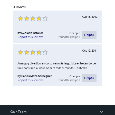
2
Reviews
Aug 18, 2013
by
S. Alario Bataller
0
people
Helpful
found this helpful
Report this review
Oct 13, 2011
Amargo y divertido, en corto y en más largo. Muy entretenido, de
fácil consumo, aunque no para todo el mundo. Un abrazo.
by
Carlos Maza Serneguet
0
people
Helpful
found this helpful
Report this review
Our Team