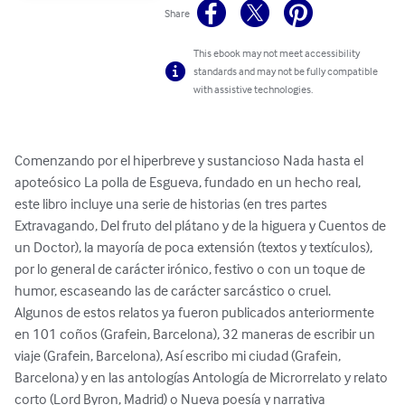
Share
This ebook may not meet accessibility
standards and may not be fully compatible
with assistive technologies.
Comenzando por el hiperbreve y sustancioso Nada hasta el 
apoteósico La polla de Esgueva, fundado en un hecho real, 
este libro incluye una serie de historias (en tres partes 
Extravagando, Del fruto del plátano y de la higuera y Cuentos de 
un Doctor), la mayoría de poca extensión (textos y textículos), 
por lo general de carácter irónico, festivo o con un toque de 
humor, escaseando las de carácter sarcástico o cruel.

Algunos de estos relatos ya fueron publicados anteriormente 
en 101 coños (Grafein, Barcelona), 32 maneras de escribir un 
viaje (Grafein, Barcelona), Así escribo mi ciudad (Grafein, 
Barcelona) y en las antologías Antología de Microrrelato y relato 
corto (Lord Byron, Madrid) o Nueva poesía y narrativa 