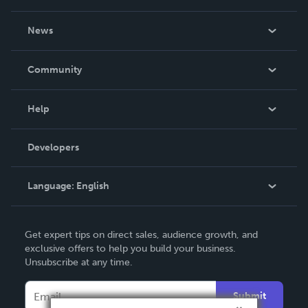
About Us
News
Careers
In The News
Community
Events
Blog
Help
Videos
Order Lookup
Developers
Podcast
Knowledge Base
Language:
English
Contact Support
English
Get expert tips on direct sales, audience growth, and
Deutsch
exclusive offers to help you build your business.
Unsubscribe at any time.
Français
Italiano
Submit