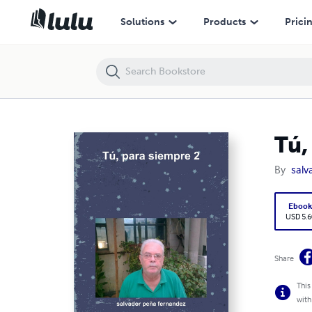
Tú, para siempre 2
Solutions
Products
Prici
Tú,
By
salv
Eboo
USD 5.6
Share
This
with