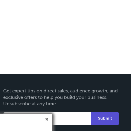
Get expert tips on direct sales, audience growth, and
exclusive offers to help you build your business.
Unsubscribe at any time.
Submit