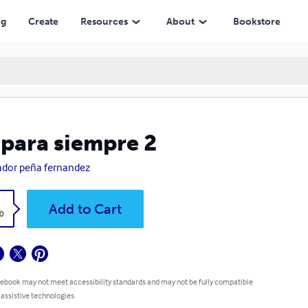
ng
Create
Resources
About
Bookstore
 para siempre 2
ador peña fernandez
k
Add to Cart
0
 ebook may not meet accessibility standards and may not be fully compatible
 assistive technologies.