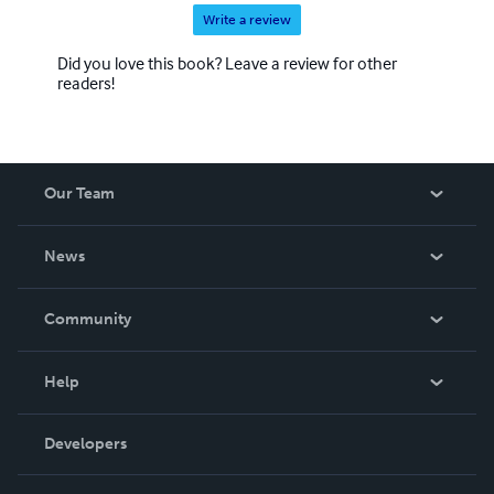
Write a review
Did you love this book? Leave a review for other
readers!
Our Team
About Us
News
Careers
In The News
Community
Events
Blog
Help
Videos
Order Lookup
Developers
Podcast
Knowledge Base