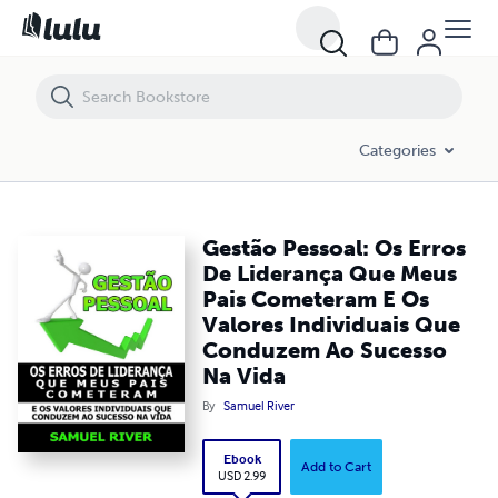
Gestão Pessoal: Os Erros De Liderança Que Meus Pais Cometeram E 
Categories
Gestão Pessoal: Os Erros
De Liderança Que Meus
Pais Cometeram E Os
Valores Individuais Que
Conduzem Ao Sucesso
Na Vida
By
Samuel River
Ebook
Add to Cart
USD 2.99