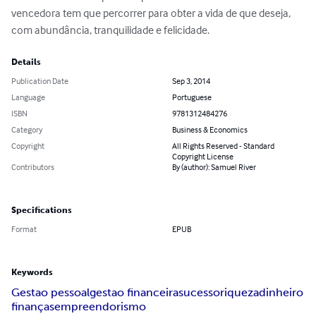
vencedora tem que percorrer para obter a vida de que deseja, 
com abundância, tranquilidade e felicidade.
Details
Publication Date
Sep 3, 2014
Language
Portuguese
ISBN
9781312484276
Category
Business & Economics
Copyright
All Rights Reserved - Standard
Copyright License
Contributors
By (author): Samuel River
Specifications
Format
EPUB
Keywords
Gestao pessoal
gestao financeira
sucesso
riqueza
dinheiro
finanças
empreendorismo