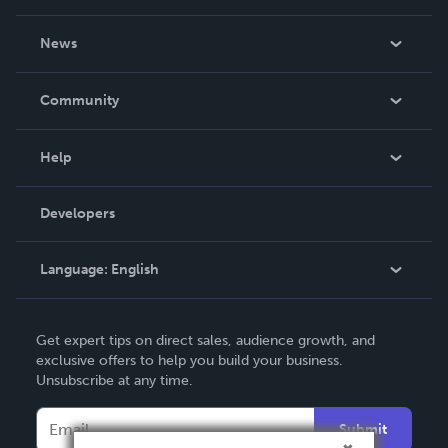
About Us
News
Careers
In The News
Community
Events
Blog
Help
Videos
Order Lookup
Developers
Podcast
Knowledge Base
Language:
English
Contact Support
English
Get expert tips on direct sales, audience growth, and
Deutsch
exclusive offers to help you build your business.
Unsubscribe at any time.
Français
Italiano
Submit