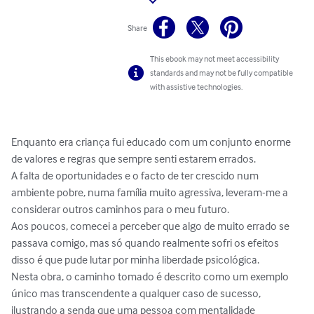
Share
This ebook may not meet accessibility
standards and may not be fully compatible
with assistive technologies.
Enquanto era criança fui educado com um conjunto enorme 
de valores e regras que sempre senti estarem errados.

A falta de oportunidades e o facto de ter crescido num 
ambiente pobre, numa família muito agressiva, leveram-me a 
considerar outros caminhos para o meu futuro.

Aos poucos, comecei a perceber que algo de muito errado se 
passava comigo, mas só quando realmente sofri os efeitos 
disso é que pude lutar por minha liberdade psicológica.

Nesta obra, o caminho tomado é descrito como um exemplo 
único mas transcendente a qualquer caso de sucesso, 
ilustrando a senda que uma pessoa com mentalidade 