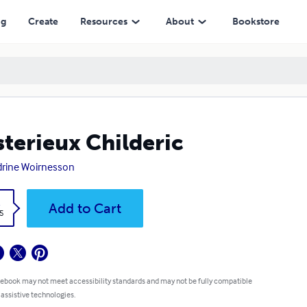
ng
Create
Resources
About
Bookstore
terieux Childeric
rine Woirnesson
k
Add to Cart
5
 ebook may not meet accessibility standards and may not be fully compatible
 assistive technologies.