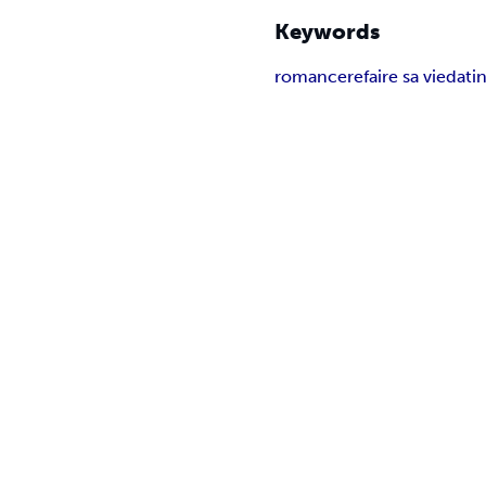
Keywords
romance
refaire sa vie
dati