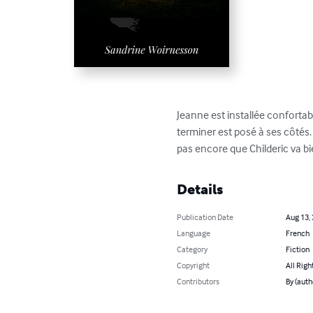
Jeanne est installée confortab
terminer est posé à ses côtés. L
pas encore que Childeric va bie
Details
Publication Date
Aug 13,
Language
French
Category
Fiction
Copyright
All Righ
Contributors
By (auth