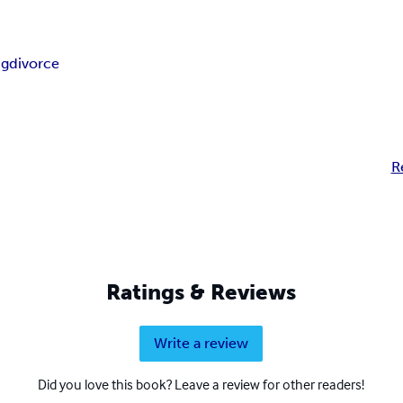
ng
divorce
R
Ratings & Reviews
Write a review
Did you love this book? Leave a review for other readers!