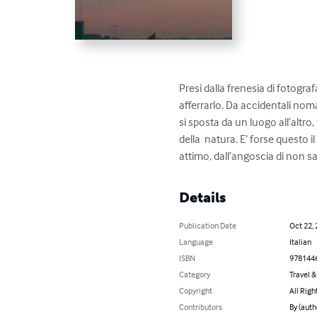
Presi dalla frenesia di fotogr
afferrarlo. Da accidentali nom
si sposta da un luogo all’altro
della  natura. E’ forse questo
attimo, dall’angoscia di non sa
Details
Publication Date
Oct 22,
Language
Italian
ISBN
978144
Category
Travel 
Copyright
All Righ
Contributors
By (auth