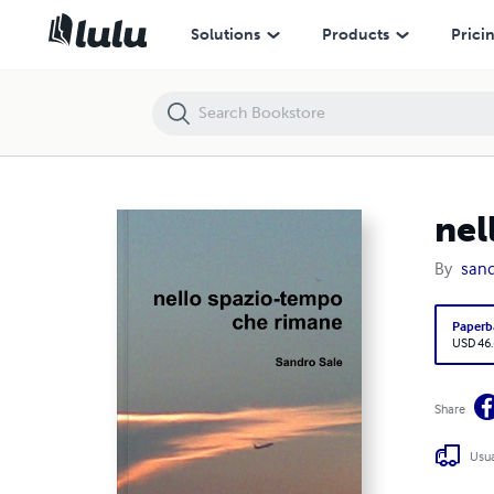
nello spazio-tempo che rimane
Solutions
Products
Prici
nel
By
sand
Paperb
USD 46
Share
Usua