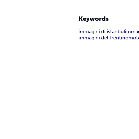
Keywords
immagini di istanbul
immag
immagini del trentino
mot