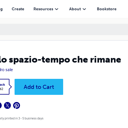
ng
Create
Resources
About
Bookstore
lo spazio-tempo che rimane
ro sale
ack
Add to Cart
.62
lly printed in 3 - 5 business days