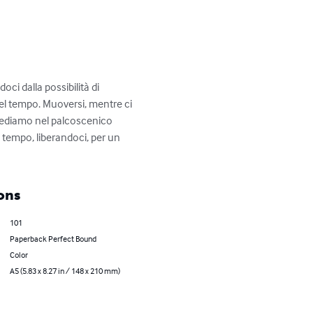
ci dalla possibilità di 
el tempo. Muoversi, mentre ci 
e vediamo nel palcoscenico 
 tempo, liberandoci, per un 
ons
101
Paperback Perfect Bound
Color
A5 (5.83 x 8.27 in / 148 x 210 mm)