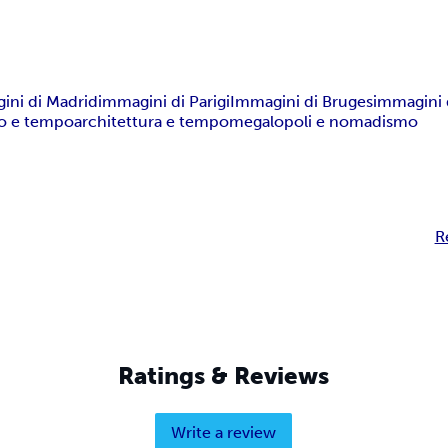
ini di Madrid
immagini di Parigi
Immagini di Bruges
immagini d
o e tempo
architettura e tempo
megalopoli e nomadismo
R
Ratings & Reviews
Write a review