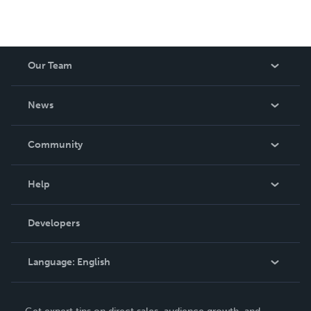
Our Team
About Us
News
Careers
In The News
Community
Events
Blog
Help
Videos
Order Lookup
Developers
Podcast
Knowledge Base
Language:
English
Contact Support
English