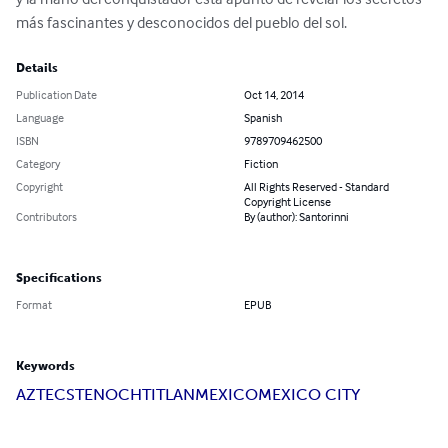
más fascinantes y desconocidos del pueblo del sol.
Details
Publication Date
Oct 14, 2014
Language
Spanish
ISBN
9789709462500
Category
Fiction
Copyright
All Rights Reserved - Standard
Copyright License
Contributors
By (author): Santorinni
Specifications
Format
EPUB
Keywords
AZTECS
TENOCHTITLAN
MEXICO
MEXICO CITY