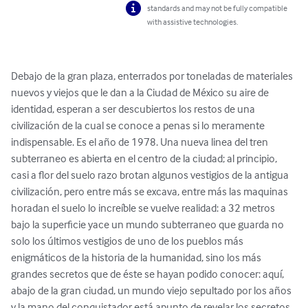
standards and may not be fully compatible
with assistive technologies.
Debajo de la gran plaza, enterrados por toneladas de materiales 
nuevos y viejos que le dan a la Ciudad de México su aire de 
identidad, esperan a ser descubiertos los restos de una 
civilización de la cual se conoce a penas si lo meramente 
indispensable. Es el año de 1978. Una nueva linea del tren 
subterraneo es abierta en el centro de la ciudad; al principio, 
casi a flor del suelo razo brotan algunos vestigios de la antigua 
civilización, pero entre más se excava, entre más las maquinas 
horadan el suelo lo increíble se vuelve realidad: a 32 metros 
bajo la superficie yace un mundo subterraneo que guarda no 
solo los últimos vestigios de uno de los pueblos más 
enigmáticos de la historia de la humanidad, sino los más 
grandes secretos que de éste se hayan podido conocer: aquí, 
abajo de la gran ciudad, un mundo viejo sepultado por los años 
y la mano del conquistador está apunto de revelar los secretos 