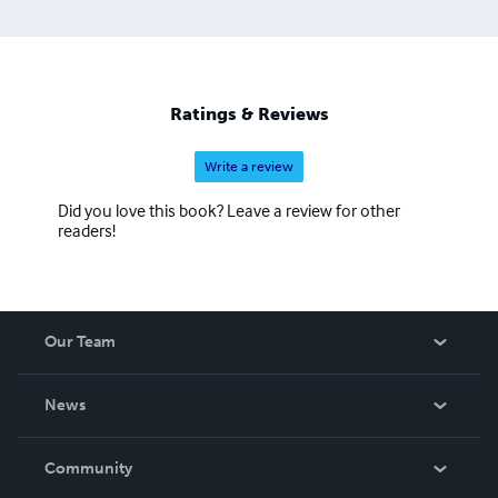
Ratings & Reviews
Write a review
Did you love this book? Leave a review for other
readers!
Our Team
About Us
News
Careers
In The News
Community
Events