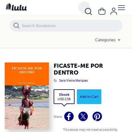
FICASTE-ME POR DENTRO
Categories
FICASTE-ME POR
DENTRO
By
Sara Vieira Marques
Ebook
Add to Cart
USD 2.58
Share
This ebook may not meet accessibility