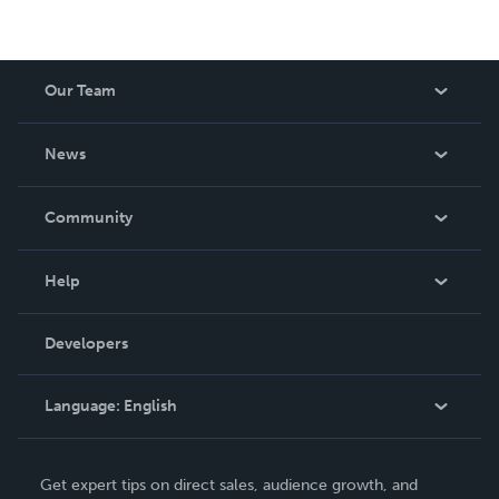
Our Team
About Us
News
Careers
In The News
Community
Events
Blog
Help
Videos
Order Lookup
Developers
Podcast
Knowledge Base
Language:
English
Contact Support
English
Get expert tips on direct sales, audience growth, and
Deutsch