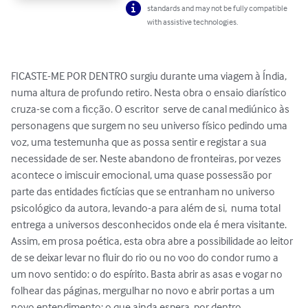
standards and may not be fully compatible
with assistive technologies.
FICASTE-ME POR DENTRO surgiu durante uma viagem à Índia, 
numa altura de profundo retiro. Nesta obra o ensaio diarístico  
cruza-se com a ficção. O escritor  serve de canal mediúnico às 
personagens que surgem no seu universo físico pedindo uma 
voz, uma testemunha que as possa sentir e registar a sua 
necessidade de ser. Neste abandono de fronteiras, por vezes 
acontece o imiscuir emocional, uma quase possessão por 
parte das entidades fictícias que se entranham no universo 
psicológico da autora, levando-a para além de si,  numa total 
entrega a universos desconhecidos onde ela é mera visitante. 
Assim, em prosa poética, esta obra abre a possibilidade ao leitor 
de se deixar levar no fluir do rio ou no voo do condor rumo a 
um novo sentido: o do espírito. Basta abrir as asas e vogar no 
folhear das páginas, mergulhar no novo e abrir portas a um 
novo entendimento: o que ainda espera, por dentro.