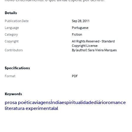
Details
Publication Date
Sep 28, 2011
Language
Portuguese
Category
Fiction
Copyright
All Rights Reserved - Standard
Copyright License
Contributors
By (author): Sara Vieira Marques
Specifications
Format
PDF
Keywords
prosa poética
viagens
Índia
espiritualidade
diário
romance
literatura experimentalal