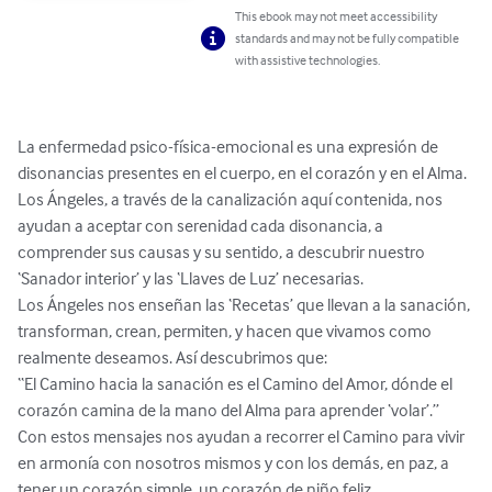
This ebook may not meet accessibility
standards and may not be fully compatible
with assistive technologies.
La enfermedad psico-física-emocional es una expresión de 
disonancias presentes en el cuerpo, en el corazón y en el Alma.

Los Ángeles, a través de la canalización aquí contenida, nos 
ayudan a aceptar con serenidad cada disonancia, a 
comprender sus causas y su sentido, a descubrir nuestro 
‘Sanador interior’ y las ‘Llaves de Luz’ necesarias.

Los Ángeles nos enseñan las ‘Recetas’ que llevan a la sanación, 
transforman, crean, permiten, y hacen que vivamos como 
realmente deseamos. Así descubrimos que:

“El Camino hacia la sanación es el Camino del Amor, dónde el 
corazón camina de la mano del Alma para aprender ‘volar’.”

Con estos mensajes nos ayudan a recorrer el Camino para vivir 
en armonía con nosotros mismos y con los demás, en paz, a 
tener un corazón simple, un corazón de niño feliz.
