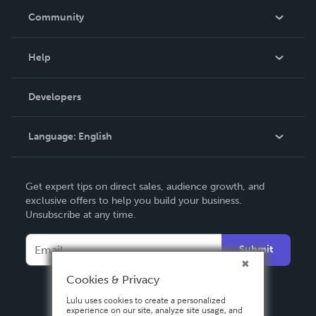
In The News
Community
Events
Blog
Help
Videos
Order Lookup
Developers
Podcast
Knowledge Base
Language:
English
Contact Support
English
Get expert tips on direct sales, audience growth, and
Deutsch
exclusive offers to help you build your business.
Unsubscribe at any time.
Français
Italiano
Submit
Español
Cookies & Privacy
Lulu uses cookies to create a personalized
experience on our site, analyze site usage, and