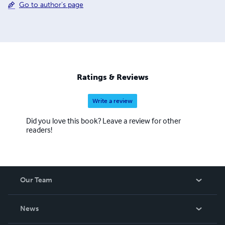
Go to author's page
Ratings & Reviews
Write a review
Did you love this book? Leave a review for other
readers!
Our Team
About Us
News
Careers