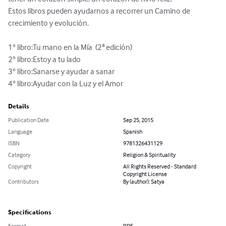
Estos libros pueden ayudarnos a recorrer un Camino de 
crecimiento y evolución.

1° libro:Tu mano en la Mía  (2ª edición)

2° libro:Estoy a tu lado

3° libro:Sanarse y ayudar a sanar

4° libro:Ayudar con la Luz y el Amor
Details
Publication Date
Sep 25, 2015
Language
Spanish
ISBN
9781326431129
Category
Religion & Spirituality
Copyright
All Rights Reserved - Standard
Copyright License
Contributors
By (author): Satya
Specifications
Format
PDF