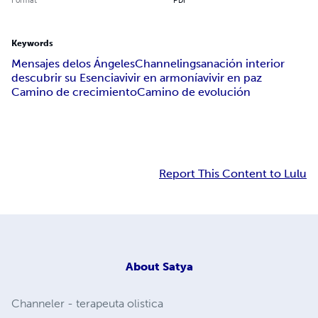
Keywords
Mensajes delos Ángeles
Channeling
sanación interior
descubrir su Esencia
vivir en armonía
vivir en paz
Camino de crecimiento
Camino de evolución
Report This Content to Lulu
About
Satya
Channeler - terapeuta olistica