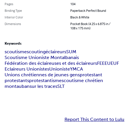
Pages
104
Binding Type
Paperback Perfect Bound
Interior Color
Black & White
Dimensions
Pocket Book (4.25 x 6.875 in /
108 x 175 mm)
Keywords
scoutisme
scouting
éclaireurs
SUM
Scoutisme Unioniste Montalbanais
Fédération des éclaireuses et des éclaireurs
FEE
EU
EUF
Eclaireurs Unionistes
Unioniste
YMCA
Unions chrétiennes de jeunes gens
protestant
protestants
protestantisme
scoutisme chrétien
montauban
sur les traces
SLT
Report This Content to Lulu