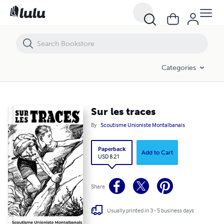
Sur les traces
Categories
Sur les traces
By
Scoutisme Unioniste Montalbanais
Paperback
Add to Cart
USD 8.21
Share
Usually printed in 3 - 5 business days