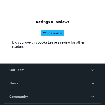
Ratings & Reviews
Write a review
Did you love this book? Leave a review for other
readers!
Our Team
About Us
News
Careers
In The News
Community
Events