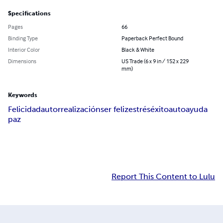
Specifications
Pages
66
Binding Type
Paperback Perfect Bound
Interior Color
Black & White
Dimensions
US Trade (6 x 9 in / 152 x 229
mm)
Keywords
Felicidad
autorrealización
ser feliz
estrés
éxito
autoayuda
paz
Report This Content to Lulu