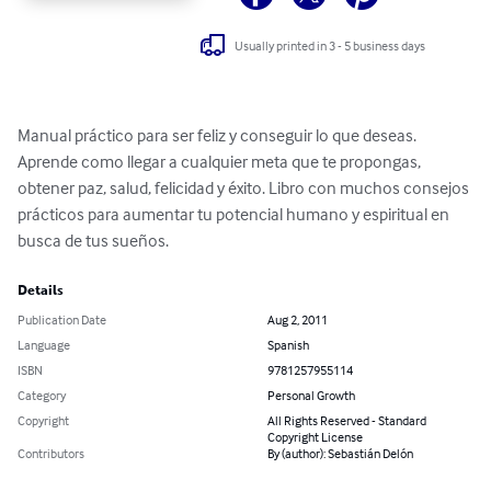
Usually printed in 3 - 5 business days
Manual práctico para ser feliz y conseguir lo que deseas. 
Aprende como llegar a cualquier meta que te propongas, 
obtener paz, salud, felicidad y éxito. Libro con muchos consejos 
prácticos para aumentar tu potencial humano y espiritual en 
busca de tus sueños.
Details
Publication Date
Aug 2, 2011
Language
Spanish
ISBN
9781257955114
Category
Personal Growth
Copyright
All Rights Reserved - Standard
Copyright License
Contributors
By (author): Sebastián Delón