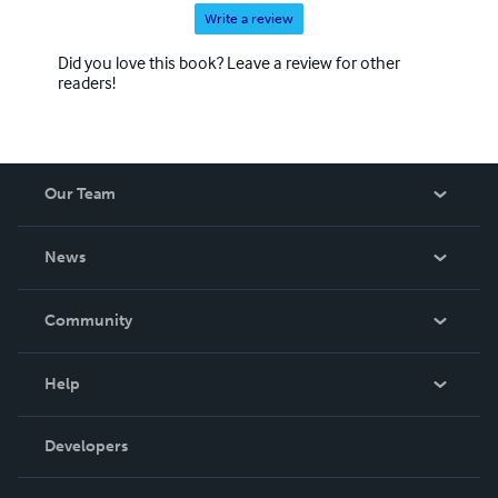
Write a review
Did you love this book? Leave a review for other
readers!
Our Team
About Us
News
Careers
In The News
Community
Events
Blog
Help
Videos
Order Lookup
Developers
Podcast
Knowledge Base