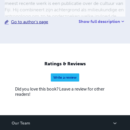
meest recente werk is een publicatie over de cultuur van
Fiji. Hij combineert zijn achtergrond als milieukundige en
antropoloog om zo te onderzoeken welke invloed de
Show full description
Go to author's page
natuurlijke omgeving heeft op een cultuur. Met name in
zijn onderzoek naar de cultuur van Paaseiland komt dit
goed tot uitdrukking. Voor dit onderzoek werd hij
benoemd tot Fellow of the Royal Geographical Society.
Naast etnografieën heeft Bas Roeling ook vele
genealogische publicaties op zijn naam staan.
Ratings & Reviews
Write a review
Did you love this book? Leave a review for other
readers!
Our Team