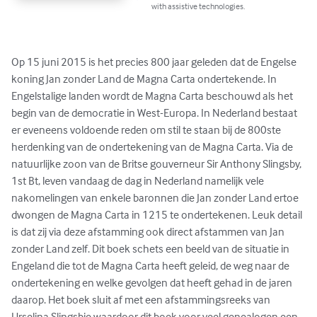
with assistive technologies.
Op 15 juni 2015 is het precies 800 jaar geleden dat de Engelse 
koning Jan zonder Land de Magna Carta ondertekende. In 
Engelstalige landen wordt de Magna Carta beschouwd als het 
begin van de democratie in West-Europa. In Nederland bestaat 
er eveneens voldoende reden om stil te staan bij de 800ste 
herdenking van de ondertekening van de Magna Carta. Via de 
natuurlijke zoon van de Britse gouverneur Sir Anthony Slingsby, 
1st Bt, leven vandaag de dag in Nederland namelijk vele 
nakomelingen van enkele baronnen die Jan zonder Land ertoe 
dwongen de Magna Carta in 1215 te ondertekenen. Leuk detail 
is dat zij via deze afstamming ook direct afstammen van Jan 
zonder Land zelf. Dit boek schets een beeld van de situatie in 
Engeland die tot de Magna Carta heeft geleid, de weg naar de 
ondertekening en welke gevolgen dat heeft gehad in de jaren 
daarop. Het boek sluit af met een afstammingsreeks van 
Urselina Slingsbie waardoor dit boek voor veel genealogen een 