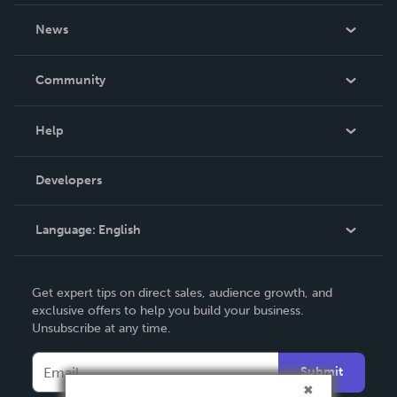
About Us
News
Careers
In The News
Community
Events
Blog
Help
Videos
Order Lookup
Developers
Podcast
Knowledge Base
Language:
English
Contact Support
English
Get expert tips on direct sales, audience growth, and
Deutsch
exclusive offers to help you build your business.
Unsubscribe at any time.
Français
Italiano
Submit
Español