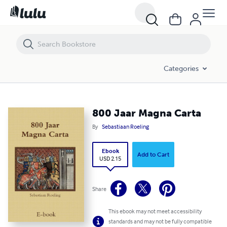
800 Jaar Magna Carta
Categories
800 Jaar Magna Carta
By
Sebastiaan Roeling
Ebook
Add to Cart
USD 2.15
Share
This ebook may not meet accessibility
standards and may not be fully compatible