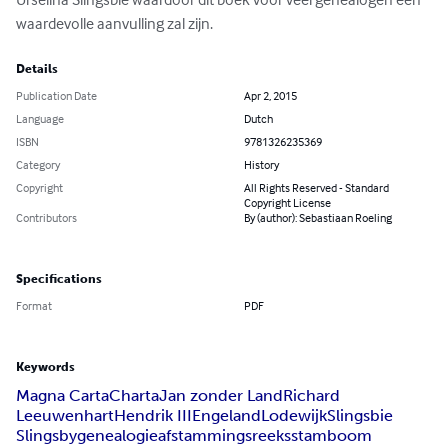
waardevolle aanvulling zal zijn.
Details
Publication Date
Apr 2, 2015
Language
Dutch
ISBN
9781326235369
Category
History
Copyright
All Rights Reserved - Standard
Copyright License
Contributors
By (author): Sebastiaan Roeling
Specifications
Format
PDF
Keywords
Magna Carta
Charta
Jan zonder Land
Richard
Leeuwenhart
Hendrik III
Engeland
Lodewijk
Slingsbie
Slingsby
genealogie
afstammingsreeks
stamboom