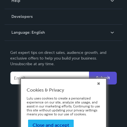
Help
Videos
Order Lookup
Developers
Podcast
Knowledge Base
Language:
English
Contact Support
English
Get expert tips on direct sales, audience growth, and
Deutsch
exclusive offers to help you build your business.
Unsubscribe at any time.
Français
Italiano
Submit
Español
Cookies & Privacy
Lulu uses cookies to create a personalized
experience on our site, analyze site usage, and
assist in our marketing efforts. Continuing to use
this site without updating your privacy settings
means you agree to our use of cookies.
Close and accept