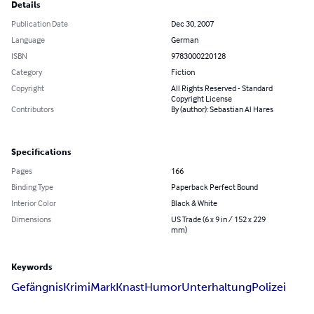
Details
Publication Date
Dec 30, 2007
Language
German
ISBN
9783000220128
Category
Fiction
Copyright
All Rights Reserved - Standard
Copyright License
Contributors
By (author): Sebastian Al Hares
Specifications
Pages
166
Binding Type
Paperback Perfect Bound
Interior Color
Black & White
Dimensions
US Trade (6 x 9 in / 152 x 229
mm)
Keywords
Gefängnis
Krimi
Mark
Knast
Humor
Unterhaltung
Polizei