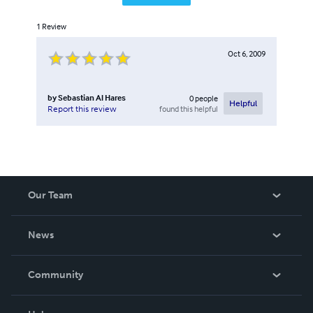
1
Review
Oct 6, 2009
by
Sebastian Al Hares
0
people
Helpful
found this helpful
Report this review
Our Team
About Us
News
Careers
In The News
Community
Events
Blog