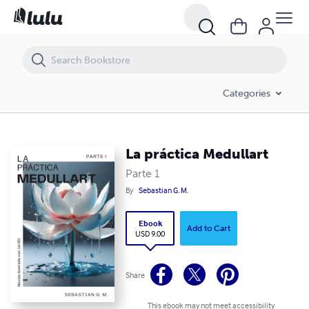
La práctica Medullart
Categories
La práctica Medullart
Parte 1
By
Sebastian G. M.
Ebook
Add to Cart
USD 9.00
Share
This ebook may not meet accessibility