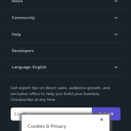
News
Careers
In The News
Community
Events
Blog
Help
Videos
Order Lookup
Developers
Podcast
Knowledge Base
Language:
English
Contact Support
English
Get expert tips on direct sales, audience growth, and
Deutsch
exclusive offers to help you build your business.
Unsubscribe at any time.
Français
Italiano
Submit
Español
Cookies & Privacy