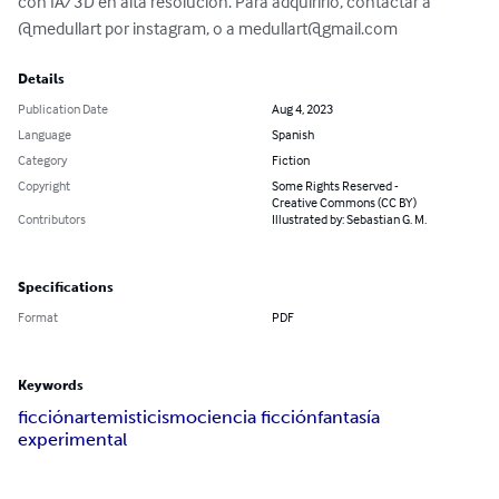
con IA/3D en alta resolución. Para adquirirlo, contactar a 
@medullart por instagram, o a 
medullart@gmail.com
Details
Publication Date
Aug 4, 2023
Language
Spanish
Category
Fiction
Copyright
Some Rights Reserved -
Creative Commons (CC BY)
Contributors
Illustrated by: Sebastian G. M.
Specifications
Format
PDF
Keywords
ficción
arte
misticismo
ciencia ficción
fantasía
experimental