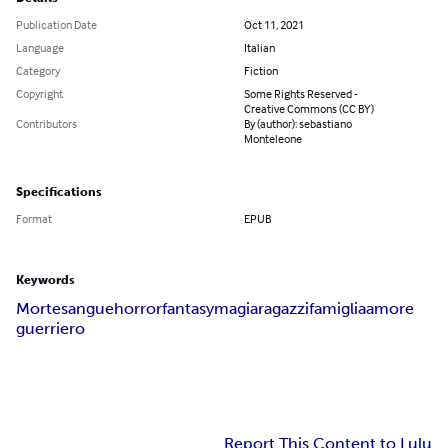
Publication Date
Oct 11, 2021
Language
Italian
Category
Fiction
Copyright
Some Rights Reserved -
Creative Commons (CC BY)
Contributors
By (author): sebastiano
Monteleone
Specifications
Format
EPUB
Keywords
Morte
sangue
horror
fantasy
magia
ragazzi
famiglia
amore
guerriero
Report This Content to Lulu