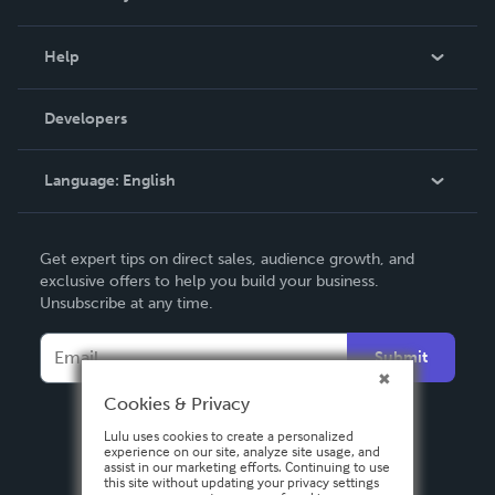
Events
Blog
Help
Videos
Order Lookup
Developers
Podcast
Knowledge Base
Language:
English
Contact Support
English
Get expert tips on direct sales, audience growth, and
Deutsch
exclusive offers to help you build your business.
Unsubscribe at any time.
Français
Italiano
Submit
Español
Cookies & Privacy
Lulu uses cookies to create a personalized
experience on our site, analyze site usage, and
assist in our marketing efforts. Continuing to use
this site without updating your privacy settings