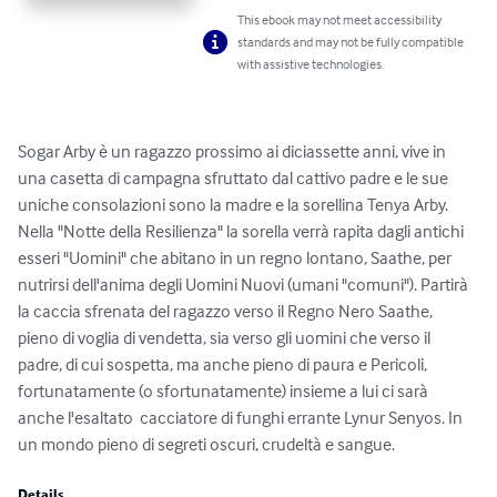
This ebook may not meet accessibility
standards and may not be fully compatible
with assistive technologies.
Sogar Arby è un ragazzo prossimo ai diciassette anni, vive in 
una casetta di campagna sfruttato dal cattivo padre e le sue 
uniche consolazioni sono la madre e la sorellina Tenya Arby. 
Nella "Notte della Resilienza" la sorella verrà rapita dagli antichi 
esseri "Uomini" che abitano in un regno lontano, Saathe, per 
nutrirsi dell'anima degli Uomini Nuovi (umani "comuni"). Partirà 
la caccia sfrenata del ragazzo verso il Regno Nero Saathe, 
pieno di voglia di vendetta, sia verso gli uomini che verso il 
padre, di cui sospetta, ma anche pieno di paura e Pericoli, 
fortunatamente (o sfortunatamente) insieme a lui ci sarà 
anche l'esaltato  cacciatore di funghi errante Lynur Senyos. In 
un mondo pieno di segreti oscuri, crudeltà e sangue.
Details