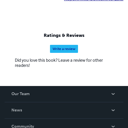
Ratings & Reviews
Write a review
Did you love this book? Leave a review for other
readers!
Our Team
About Us
News
Careers
In The News
Community