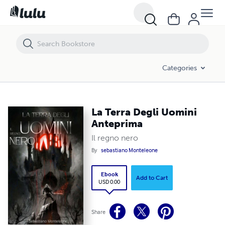
La Terra Degli Uomini Anteprima
Categories
La Terra Degli Uomini
Anteprima
Il regno nero
By
sebastiano Monteleone
Ebook
Add to Cart
USD 0.00
Share