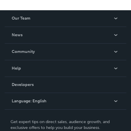
Our Team
About Us
News
Careers
In The News
Community
Events
Blog
Help
Videos
Order Lookup
Developers
Podcast
Knowledge Base
Language:
English
Contact Support
English
Get expert tips on direct sales, audience growth, and
Deutsch
exclusive offers to help you build your business.