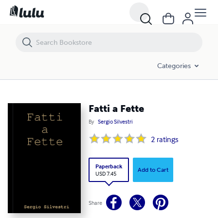
Fatti a Fette
Categories
Fatti a Fette
By
Sergio Silvestri
2
ratings
Paperback
Add to Cart
USD 7.45
Share