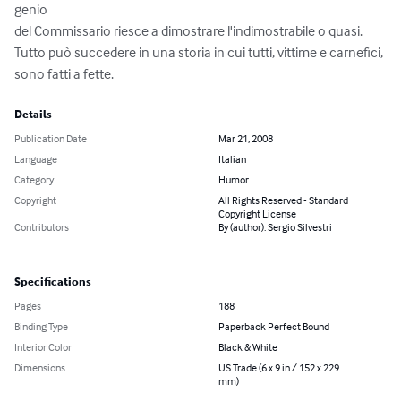
genio

del Commissario riesce a dimostrare l'indimostrabile o quasi.

Tutto può succedere in una storia in cui tutti, vittime e carnefici,

sono fatti a fette.
Details
Publication Date
Mar 21, 2008
Language
Italian
Category
Humor
Copyright
All Rights Reserved - Standard
Copyright License
Contributors
By (author): Sergio Silvestri
Specifications
Pages
188
Binding Type
Paperback Perfect Bound
Interior Color
Black & White
Dimensions
US Trade (6 x 9 in / 152 x 229
mm)