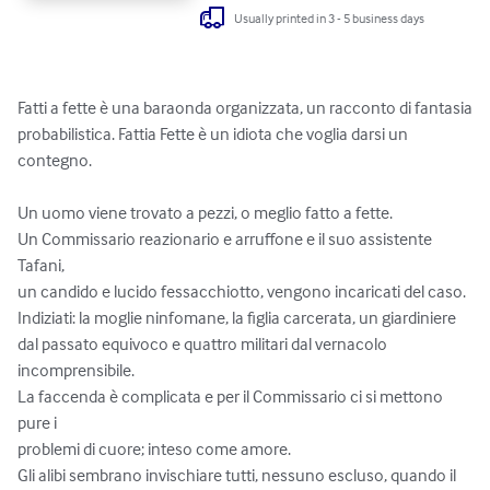
Usually printed in 3 - 5 business days
Fatti a fette è una baraonda organizzata, un racconto di fantasia

probabilistica. Fattia Fette è un idiota che voglia darsi un 
contegno.

Un uomo viene trovato a pezzi, o meglio fatto a fette.

Un Commissario reazionario e arruffone e il suo assistente 
Tafani,

un candido e lucido fessacchiotto, vengono incaricati del caso.

Indiziati: la moglie ninfomane, la figlia carcerata, un giardiniere

dal passato equivoco e quattro militari dal vernacolo 
incomprensibile.

La faccenda è complicata e per il Commissario ci si mettono 
pure i 

problemi di cuore; inteso come amore. 

Gli alibi sembrano invischiare tutti, nessuno escluso, quando il 