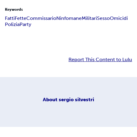
Keywords
Fatti
Fette
Commissario
Ninfomane
Militari
Sesso
Omicidi
Polizia
Party
Report This Content to Lulu
About
sergio silvestri