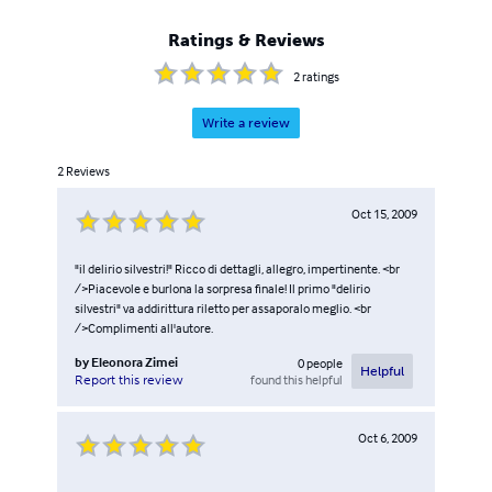
Ratings & Reviews
2
ratings
Write a review
2
Reviews
Oct 15, 2009
"il delirio silvestri!" Ricco di dettagli, allegro, impertinente. <br
/>Piacevole e burlona la sorpresa finale! Il primo "delirio
silvestri" va addirittura riletto per assaporalo meglio. <br
/>Complimenti all'autore.
by
Eleonora Zimei
0
people
Helpful
found this helpful
Report this review
Oct 6, 2009