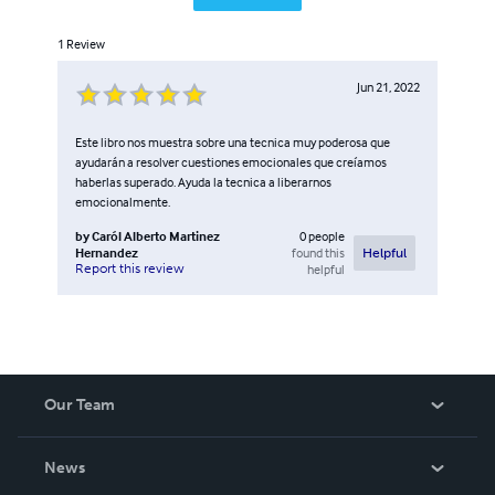
1
Review
Jun 21, 2022
Este libro nos muestra sobre una tecnica muy poderosa que
ayudarán a resolver cuestiones emocionales que creíamos
haberlas superado. Ayuda la tecnica a liberarnos
emocionalmente.
by
Caról Alberto Martinez
0
people
Hernandez
found this
Helpful
Report this review
helpful
Our Team
About Us
News
Careers