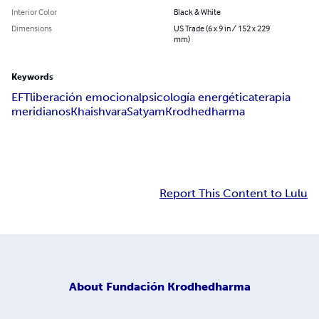
Interior Color
Black & White
Dimensions
US Trade (6 x 9 in / 152 x 229
mm)
Keywords
EFT
liberación emocional
psicología energética
terapia
meridianos
Khaishvara
Satyam
Krodhedharma
Report This Content to Lulu
About
Fundación Krodhedharma