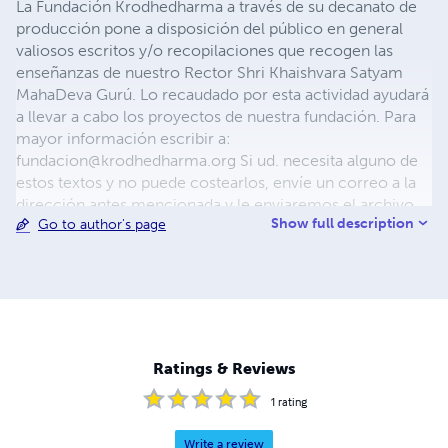
La Fundación Krodhedharma a través de su decanato de
producción pone a disposición del público en general
valiosos escritos y/o recopilaciones que recogen las
enseñanzas de nuestro Rector Shri Khaishvara Satyam
MahaDeva Gurú. Lo recaudado por esta actividad ayudará
a llevar a cabo los proyectos de nuestra fundación. Para
mayor información escribir a:
fundacion@krodhedharma.org
Si ud. necesita alguno de
estos textos y no puede costearlos, envíe un correo a la
dirección antes mencionada y le enviaremos el archivo
Show full description
Go to author's page
en formato electrónico tan pronto como nos sea posible.
Ratings & Reviews
1
rating
Write a review