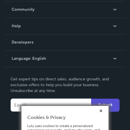
In The News
Community
Events
Blog
Help
Videos
Order Lookup
Developers
Podcast
Knowledge Base
Language:
English
Contact Support
English
Get expert tips on direct sales, audience growth, and
Deutsch
exclusive offers to help you build your business.
Unsubscribe at any time.
Français
Italiano
Submit
Español
Cookies & Privacy
Lulu uses cookies to create a personalized
experience on our site, analyze site usage, and