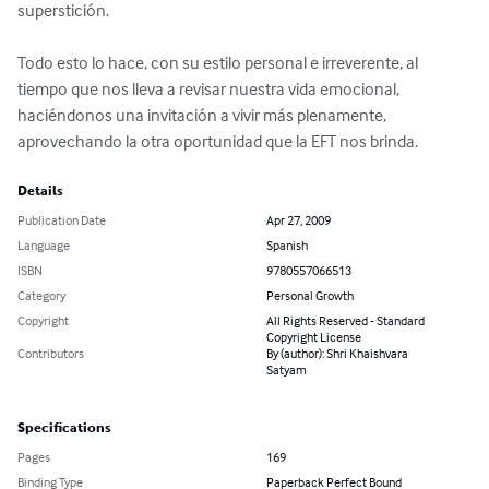
superstición.

Todo esto lo hace, con su estilo personal e irreverente, al 
tiempo que nos lleva a revisar nuestra vida emocional, 
haciéndonos una invitación a vivir más plenamente, 
aprovechando la otra oportunidad que la EFT nos brinda.
Details
Publication Date
Apr 27, 2009
Language
Spanish
ISBN
9780557066513
Category
Personal Growth
Copyright
All Rights Reserved - Standard
Copyright License
Contributors
By (author): Shri Khaishvara
Satyam
Specifications
Pages
169
Binding Type
Paperback Perfect Bound