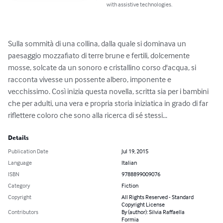
with assistive technologies.
Sulla sommità di una collina, dalla quale si dominava un 
paesaggio mozzafiato di terre brune e fertili, dolcemente 
mosse, solcate da un sonoro e cristallino corso d'acqua, si 
racconta vivesse un possente albero, imponente e 
vecchissimo. Così inizia questa novella, scritta sia per i bambini 
che per adulti, una vera e propria storia iniziatica in grado di far 
riflettere coloro che sono alla ricerca di sé stessi...
Details
Publication Date
Jul 19, 2015
Language
Italian
ISBN
9788899009076
Category
Fiction
Copyright
All Rights Reserved - Standard
Copyright License
Contributors
By (author): Silvia Raffaella
Formia