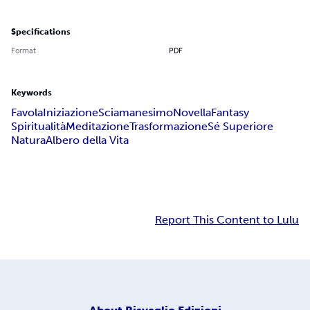
Specifications
Format
PDF
Keywords
Favola
Iniziazione
Sciamanesimo
Novella
Fantasy
Spiritualità
Meditazione
Trasformazione
Sé Superiore
Natura
Albero della Vita
Report This Content to Lulu