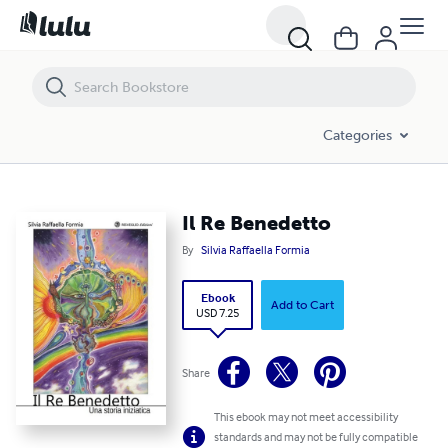
Il Re Benedetto
Categories
Il Re Benedetto
By
Silvia Raffaella Formia
Ebook
Add to Cart
USD 7.25
Share
This ebook may not meet accessibility
standards and may not be fully compatible