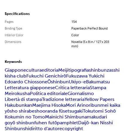
Specifications
Pages
154
Binding Type
Paperback Perfect Bound
Interior Color
Color
Dimensions
Novella (5 x 8 in / 127 x 203
mm)
Keywords
Giappone
cultura
editoria
Meiji
tipografia
shinbun
zasshi
kisha club
Fukuchi Genichirō
Fukuzawa Yukichi
Edoardo Chiossone
Ōshinbun
Ukiyo-e
Bakumatsu
Letteratura giapponese
Critica letteraria
Stampa
Meirokusha
Politica editoriale
Giornalismo
Libertà di stampa
Tradizione letteraria
Yellow Papers
Hakubunkan
Maejima Hisoka
Mori Arinori
bunmei kaika
yōsho shirabesho
oranda fūsetsugaki
Tokutomi Sohō
Kokumin no Tomo
Mainichi Shimbun
amakudari
goyō shinbun
fuhen futō
pamphlet
Daijō-kan Nisshi
Shinbunshi
diritto d'autore
copyright