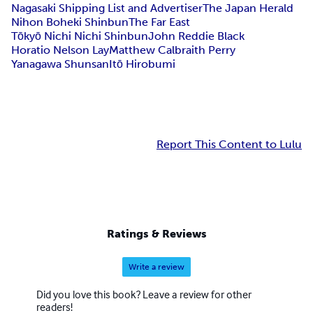
Nagasaki Shipping List and Advertiser
The Japan Herald
Nihon Boheki Shinbun
The Far East
Tōkyō Nichi Nichi Shinbun
John Reddie Black
Horatio Nelson Lay
Matthew Calbraith Perry
Yanagawa Shunsan
Itō Hirobumi
Report This Content to Lulu
Ratings & Reviews
Write a review
Did you love this book? Leave a review for other
readers!