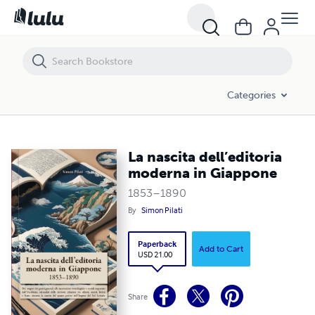
La nascita dell’editoria moderna in Giappone
Categories
La nascita dell’editoria
moderna in Giappone
1853–1890
By
Simon Pilati
Paperback
Add to Cart
USD 21.00
Share