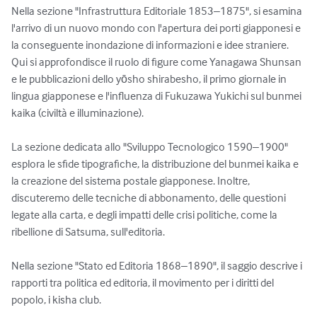
Nella sezione "Infrastruttura Editoriale 1853–1875", si esamina 
l'arrivo di un nuovo mondo con l'apertura dei porti giapponesi e 
la conseguente inondazione di informazioni e idee straniere. 
Qui si approfondisce il ruolo di figure come Yanagawa Shunsan 
e le pubblicazioni dello yōsho shirabesho, il primo giornale in 
lingua giapponese e l'influenza di Fukuzawa Yukichi sul bunmei 
kaika (civiltà e illuminazione).

La sezione dedicata allo "Sviluppo Tecnologico 1590–1900" 
esplora le sfide tipografiche, la distribuzione del bunmei kaika e 
la creazione del sistema postale giapponese. Inoltre, 
discuteremo delle tecniche di abbonamento, delle questioni 
legate alla carta, e degli impatti delle crisi politiche, come la 
ribellione di Satsuma, sull'editoria.

Nella sezione "Stato ed Editoria 1868–1890", il saggio descrive i 
rapporti tra politica ed editoria, il movimento per i diritti del 
popolo, i kisha club.
