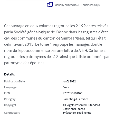
Usually printed in 3 - 5 business days
Cet ouvrage en deux volumes regroupe les 2 199 actes relevés 
par la Société généalogique de l'Yonne dans les registres d’état 
civil des communes du canton de Saint-Fargeau, tel qu’il était 
défini avant 2015. Le tome 1 regroupe les mariages dont le 
nom de l’époux commence par une lettre de A à H. Ce tome 2 
regroupe les patronymes de I à Z, ainsi que la liste ordonnée par 
patronyme des épouses.
Details
Publication Date
Jun 5, 2022
Language
French
ISBN
9782350101071
Category
Parenting & Families
Copyright
All Rights Reserved - Standard
Copyright License
Contributors
By (author): Sogé Yonne