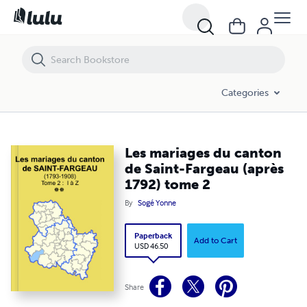
Les mariages du canton de Saint-Fargeau (après 1792) tome 2
Categories
Les mariages du canton
de Saint-Fargeau (après
1792) tome 2
By
Sogé Yonne
Paperback
Add to Cart
USD 46.50
Share