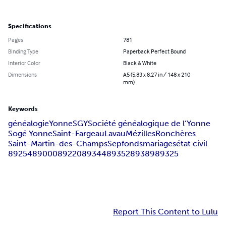
Specifications
Pages
781
Binding Type
Paperback Perfect Bound
Interior Color
Black & White
Dimensions
A5 (5.83 x 8.27 in / 148 x 210
mm)
Keywords
généalogie
Yonne
SGY
Société généalogique de l’Yonne
Sogé Yonne
Saint-Fargeau
Lavau
Mézilles
Ronchères
Saint-Martin-des-Champs
Sepfonds
mariages
état civil
89254
89000
89220
89344
89352
89389
89325
Report This Content to Lulu