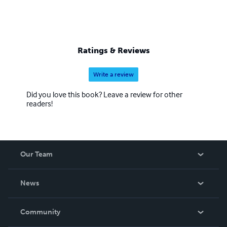
Ratings & Reviews
Write a review
Did you love this book? Leave a review for other
readers!
Our Team
About Us
News
Careers
In The News
Community
Events