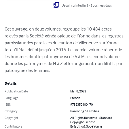
Usually printed in 3 - 5 business days
Cet ouvrage, en deux volumes, regroupe les 10 484 actes 
relevés par la Société généalogique de l'Yonne dans les registres 
paroissiaux des paroisses du canton de Villeneuve-sur-Yonne 
tel qu’il était défini jusqu’en 2015. Le premier volume répertorie 
les hommes dont le patronyme va de A à M, le second volume 
donne les patronymes de N à Z et le rangement, non filiatif,  par 
patronyme des femmes.
Details
Publication Date
Mar 8, 2022
Language
French
ISBN
9782350100470
Category
Parenting & Families
Copyright
All Rights Reserved - Standard
Copyright License
Contributors
By (author): Sogé Yonne