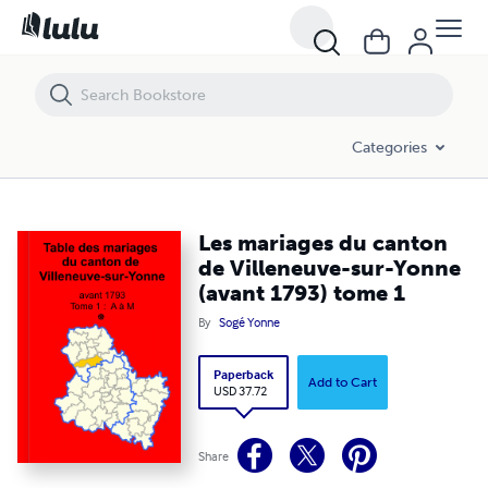
Les mariages du canton de Villeneuve-sur-Yonne (avant 1793) tome 
Categories
Les mariages du canton
de Villeneuve-sur-Yonne
(avant 1793) tome 1
By
Sogé Yonne
Paperback
Add to Cart
USD 37.72
Share