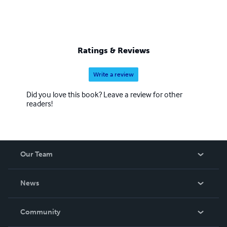
Ratings & Reviews
Write a review
Did you love this book? Leave a review for other
readers!
Our Team
About Us
News
Careers
In The News
Community
Events