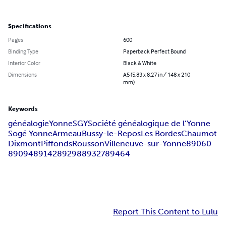
Specifications
Pages
600
Binding Type
Paperback Perfect Bound
Interior Color
Black & White
Dimensions
A5 (5.83 x 8.27 in / 148 x 210
mm)
Keywords
généalogie
Yonne
SGY
Société généalogique de l’Yonne
Sogé Yonne
Armeau
Bussy-le-Repos
Les Bordes
Chaumot
Dixmont
Piffonds
Rousson
Villeneuve-sur-Yonne
89060
89094
89142
89298
89327
89464
Report This Content to Lulu