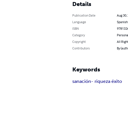
Details
Publication Date
Aug 30,
Language
Spanish
ISBN
978132
Category
Persona
Copyright
All Righ
Contributors
By (aut
Keywords
sanación- riqueza éxito