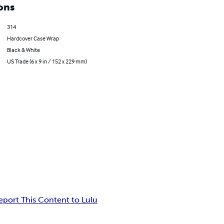
ons
314
Hardcover Case Wrap
Black & White
US Trade (6 x 9 in / 152 x 229 mm)
eport This Content to Lulu