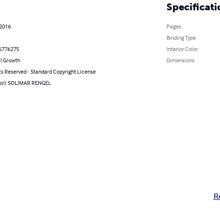
Specificati
 2016
Pages
Binding Type
6776275
Interior Color
l Growth
Dimensions
ts Reserved - Standard Copyright License
hor): SOLIMAR RENGEL
R