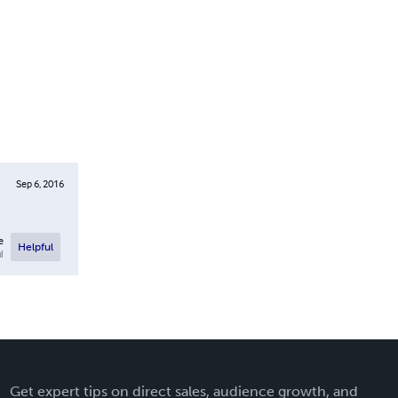
Sep 6, 2016
e
Helpful
l
Get expert tips on direct sales, audience growth, and