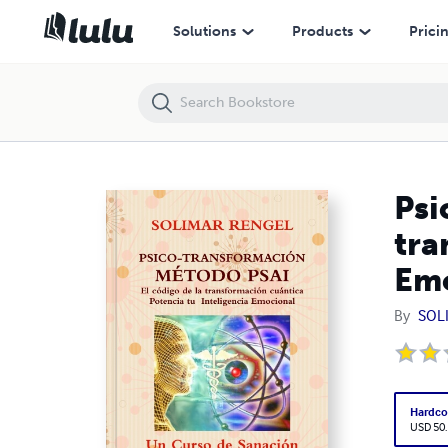
Psico-Transformación Método PSAI- El código de la transformación C
Solutions
Products
Prici
Psi
tra
Em
By
SOL
Hardco
USD 50