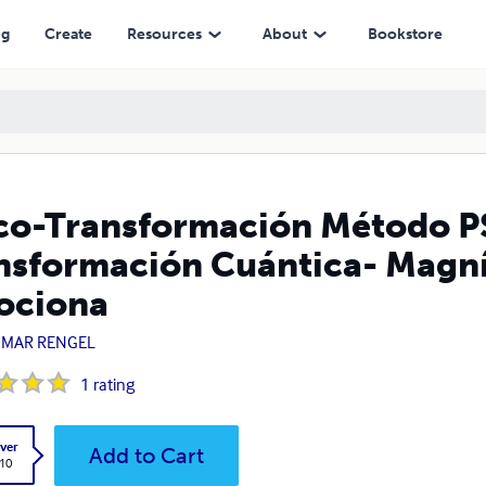
uántica- Magnífica la inteligencia Emociona
ng
Create
Resources
About
Bookstore
co-Transformación Método PSA
nsformación Cuántica- Magníf
ociona
IMAR RENGEL
1
rating
ver
Add to Cart
.10