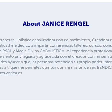
About
JANICE RENGEL
erapeuta Holística canalizadora don de nacimiento, Creadora 
alidad me dedico a impartir conferencias talleres, cursos, con
odo PSAI. y Magia Divina CABALÍSTICA .Mi experiencia profesio
siento privilegiada y agradecida con el creador con mi ser sup
es ayudar a que las personas potencien su propio poder interio
ias a ti que me permites cumplir con mi misión de ser, BEN
zcuantica.es