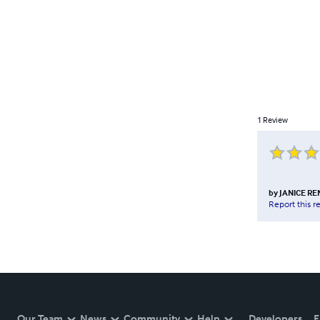
1
Review
by
JANICE R
Report this r
Our Team
News
Community
Help
Developers
E