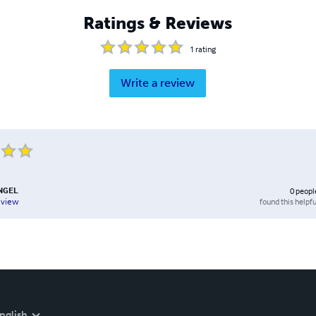
Ratings & Reviews
1
rating
Write a review
ENGEL
0
peopl
found this helpfu
eview
nglish