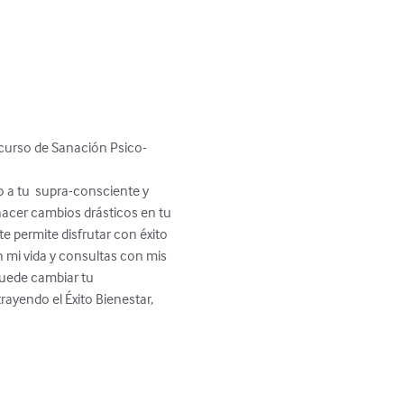
 curso de Sanación Psico-
 a tu  supra-consciente y 
hacer cambios drásticos en tu 
e permite disfrutar con éxito 
n mi vida y consultas con mis 
uede cambiar tu 
endo el Éxito Bienestar, 