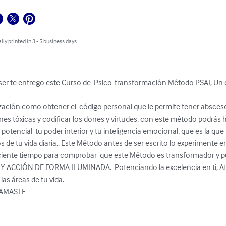
lly printed in 3 - 5 business days
 ser te entrego este Curso de  Psico-transformación Método PSAI, Un
ización como obtener el  código personal que le permite tener absceso
nes tóxicas y codificar los dones y virtudes, con este método podrás 
tencial  tu poder interior y tu inteligencia emocional, que es la que t
de tu vida diaria.. Este Método antes de ser escrito lo experimente e
ciente tiempo para comprobar  que este Método es transformador y p
CCIÓN DE FORMA ILUMINADA.  Potenciando la excelencia en ti, Atray
as áreas de tu vida.

NAMASTE
