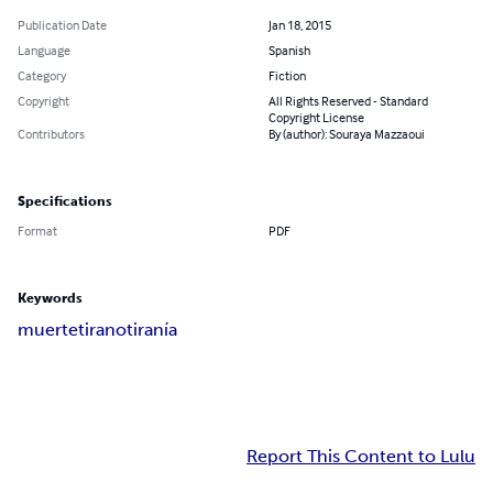
Publication Date
Jan 18, 2015
Language
Spanish
Category
Fiction
Copyright
All Rights Reserved - Standard
Copyright License
Contributors
By (author): Souraya Mazzaoui
Specifications
Format
PDF
Keywords
muerte
tirano
tiranía
Report This Content to Lulu