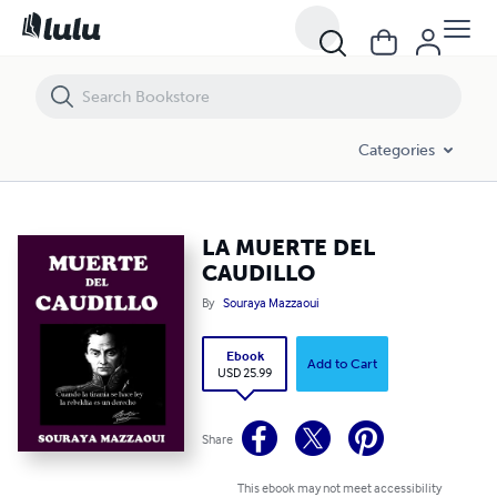
LA MUERTE DEL CAUDILLO
Categories
LA MUERTE DEL
CAUDILLO
By
Souraya Mazzaoui
Ebook
Add to Cart
USD 25.99
Share
This ebook may not meet accessibility