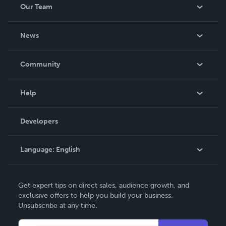
Our Team
About Us
News
Careers
In The News
Community
Events
Blog
Help
Videos
Order Lookup
Developers
Podcast
Knowledge Base
Language:
English
Contact Support
English
Get expert tips on direct sales, audience growth, and
Deutsch
exclusive offers to help you build your business.
Unsubscribe at any time.
Français
Italiano