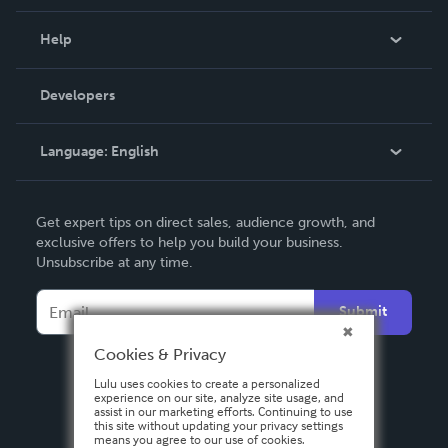
Events
Blog
Help
Videos
Order Lookup
Developers
Podcast
Knowledge Base
Language:
English
Contact Support
English
Get expert tips on direct sales, audience growth, and
Deutsch
exclusive offers to help you build your business.
Unsubscribe at any time.
Français
Italiano
Submit
Español
Cookies & Privacy
Lulu uses cookies to create a personalized
experience on our site, analyze site usage, and
assist in our marketing efforts. Continuing to use
this site without updating your privacy settings
means you agree to our use of cookies.