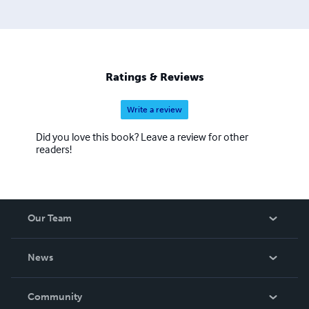
librairies indépendantes de France, Belgique, USA, Italie,
Portugal et Suisse.
Ratings & Reviews
Write a review
Did you love this book? Leave a review for other
readers!
Our Team
About Us
News
Careers
In The News
Community