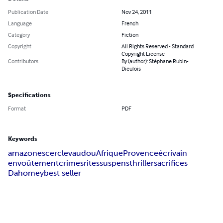
Publication Date
Nov 24, 2011
Language
French
Category
Fiction
Copyright
All Rights Reserved - Standard
Copyright License
Contributors
By (author): Stéphane Rubin-
Dieulois
Specifications
Format
PDF
Keywords
amazones
cercle
vaudou
Afrique
Provence
écrivain
envoûtement
crimes
rites
suspens
thriller
sacrifices
Dahomey
best seller