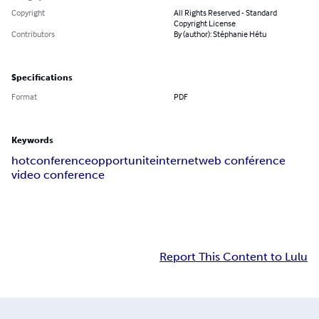
Copyright
All Rights Reserved - Standard
Copyright License
Contributors
By (author): Stéphanie Hétu
Specifications
Format
PDF
Keywords
hotconference
opportunite
internet
web conférence
video conference
Report This Content to Lulu