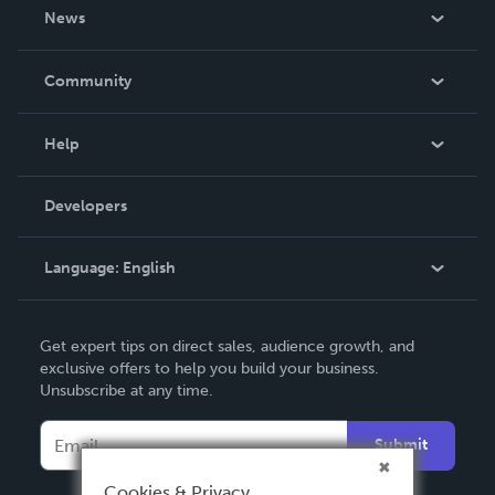
About Us
News
Careers
In The News
Community
Events
Blog
Help
Videos
Order Lookup
Developers
Podcast
Knowledge Base
Language:
English
Contact Support
English
Get expert tips on direct sales, audience growth, and
Deutsch
exclusive offers to help you build your business.
Unsubscribe at any time.
Français
Italiano
Submit
Español
Cookies & Privacy