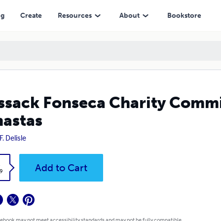
ng
Create
Resources
About
Bookstore
sack Fonseca Charity Commi
astas
F. Delisle
k
Add to Cart
9
 ebook may not meet accessibility standards and may not be fully compatible