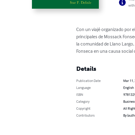
with
Con un viajé organizado por el
principales de Mossack Fonsec
la comunidad de Llano Largo, 
Fonseca en una causa social 
Details
Publication Date
Mar 11,
Language
English
ISBN
978132
Category
Busines
Copyright
All Righ
Contributors
By (autho