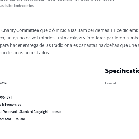
 assistive technologies.
 Charity Committee que dió inicio a las 3am del viernes 11 de diciembr
a, un grupo de voluntarios junto amigos y familiares partieron rumbo 
para hacer entrega de las tradicionales canastas navideñas que une a
con los mas necesitados.
Specificati
 2016
Format
9964891
s & Economics
ts Reserved - Standard Copyright License
r): Star F. Delisle