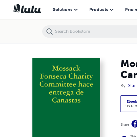
Mossack Fonseca Charity Committee hace entrega de Canastas
Solutions
Products
Prici
Mos
Can
By
Star 
Eboo
USD 8.9
Share
This