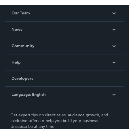
Our Team
About Us
News
Careers
In The News
Community
Events
Blog
Help
Videos
Order Lookup
Developers
Podcast
Knowledge Base
Language:
English
Contact Support
English
Get expert tips on direct sales, audience growth, and
Deutsch
exclusive offers to help you build your business.
Unsubscribe at any time.
Français