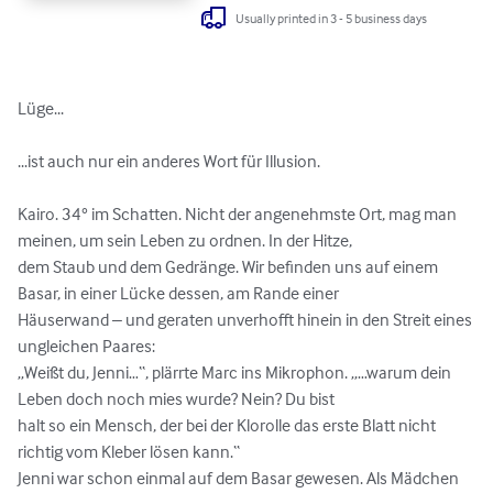
Usually printed in 3 - 5 business days
Lüge...

...ist auch nur ein anderes Wort für Illusion.

Kairo. 34° im Schatten. Nicht der angenehmste Ort, mag man 
meinen, um sein Leben zu ordnen. In der Hitze,

dem Staub und dem Gedränge. Wir befinden uns auf einem 
Basar, in einer Lücke dessen, am Rande einer

Häuserwand – und geraten unverhofft hinein in den Streit eines 
ungleichen Paares:

„Weißt du, Jenni…“, plärrte Marc ins Mikrophon. „…warum dein 
Leben doch noch mies wurde? Nein? Du bist

halt so ein Mensch, der bei der Klorolle das erste Blatt nicht 
richtig vom Kleber lösen kann.“

Jenni war schon einmal auf dem Basar gewesen. Als Mädchen 