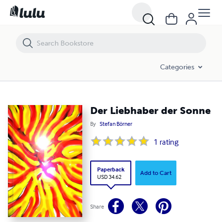
Der Liebhaber der Sonne
Categories
Der Liebhaber der Sonne
By
Stefan Börner
1
rating
Paperback
Add to Cart
USD 34.62
Share