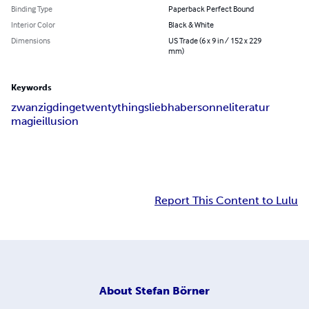
Binding Type
Paperback Perfect Bound
Interior Color
Black & White
Dimensions
US Trade (6 x 9 in / 152 x 229
mm)
Keywords
zwanzigdinge
twentythings
liebhaber
sonne
literatur
magie
illusion
Report This Content to Lulu
About
Stefan Börner