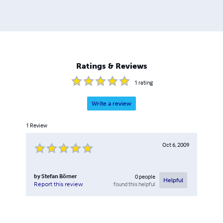
Ratings & Reviews
1
rating
Write a review
1
Review
Oct 6, 2009
by
Stefan Börner
0
people
Helpful
found this helpful
Report this review