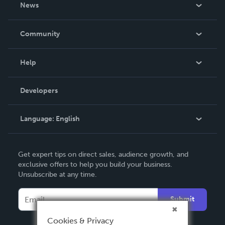
About Us
News
Careers
In The News
Community
Events
Blog
Help
Videos
Order Lookup
Developers
Podcast
Knowledge Base
Language:
English
Contact Support
English
Get expert tips on direct sales, audience growth, and
Deutsch
exclusive offers to help you build your business.
Unsubscribe at any time.
Français
Italiano
Submit
Español
Cookies & Privacy