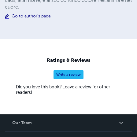
caos, alla morte, e al suo continuo dolore nell'anima e nel
cuore.
Go to author's page
Ratings & Reviews
Write a review
Did you love this book? Leave a review for other
readers!
Our Team