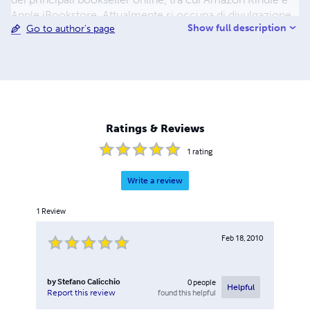
Apple iBookstore. Attualmente si occupa di divulgazione
Show full description
Go to author's page
scientifica indipendente come fautore di un approccio
multidisciplinare che mira all’empowering delle persone
e delle loro organizzazioni.
Ratings & Reviews
1
rating
Write a review
1
Review
Feb 18, 2010
by
Stefano Calicchio
0
people
Helpful
found this helpful
Report this review