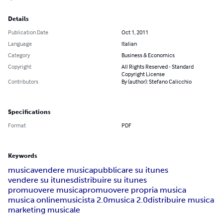
Details
Publication Date
Oct 1, 2011
Language
Italian
Category
Business & Economics
Copyright
All Rights Reserved - Standard
Copyright License
Contributors
By (author): Stefano Calicchio
Specifications
Format
PDF
Keywords
musica
vendere musica
pubblicare su itunes
vendere su itunes
distribuire su itunes
promuovere musica
promuovere propria musica
musica online
musicista 2.0
musica 2.0
distribuire musica
marketing musicale