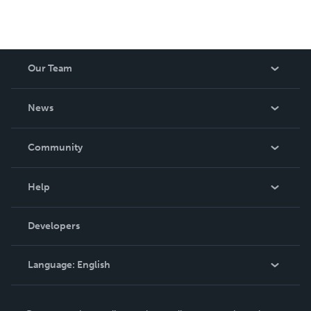
Our Team
About Us
News
Careers
In The News
Community
Events
Blog
Help
Videos
Order Lookup
Developers
Podcast
Knowledge Base
Language:
English
Contact Support
English