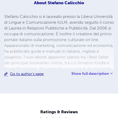
About
Stefano Calicchio
Stefano Calicchio si è laureato presso la Libera Università
di Lingue e Comunicazione IULM, avendo seguito il corso
di Laurea in Relazioni Pubbliche e Pubblicità. Dal 2006 si
occupa di comunicazione. È inoltre il creatore del primo
portale italiano sulla promozione culturale on line.
Appassionato di marketing, comunicazione ed economia,
ha pubblicato guide e manuali in italiano, inglese e
spagnolo. I suoi ebook appaiono spesso tra i Best Seller
dei principali bookseller online, tra cui Amazon Kindle e
Apple iBookstore. Attualmente si occupa di divulgazione
Show full description
Go to author's page
scientifica indipendente come fautore di un approccio
multidisciplinare che mira all’empowering delle persone
e delle loro organizzazioni.
Ratings & Reviews