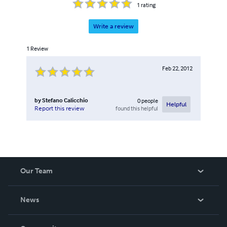
1
rating
Write a review
1
Review
Feb 22, 2012
by
Stefano Calicchio
0
people
Helpful
found this helpful
Report this review
Our Team
About Us
News
Careers
In The News