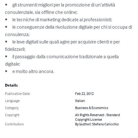
•	gli strumenti migliori per la promozione di un’attività 
consulenziale, sia offline che online;

•	le tecniche di marketing dedicate ai professionisti;

•	le conseguenze della rivoluzione digitale per chi si occupa di 
consulenza;

•	le leve digitali sulle quali agire per acquisire clienti e per 
fidelizzarli;

•	il passaggio dalla comunicazione tradizionale a quella 
digitale;

•	e molto altro ancora.
Details
Publication Date
Feb 22, 2012
Language
Italian
Category
Business & Economics
Copyright
All Rights Reserved - Standard
Copyright License
Contributors
By (author): Stefano Calicchio