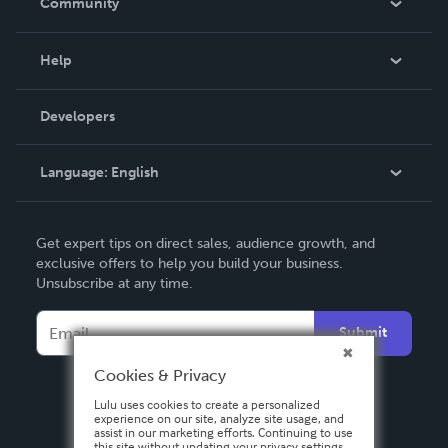
Community
Events
Blog
Help
Videos
Order Lookup
Developers
Podcast
Knowledge Base
Language:
English
Contact Support
English
Get expert tips on direct sales, audience growth, and
Deutsch
exclusive offers to help you build your business.
Unsubscribe at any time.
Français
Italiano
Submit
Español
Cookies & Privacy
Lulu uses cookies to create a personalized
experience on our site, analyze site usage, and
assist in our marketing efforts. Continuing to use
this site without updating your privacy settings