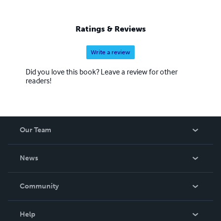
Ratings & Reviews
Write a review
Did you love this book? Leave a review for other
readers!
Our Team
About Us
News
Careers
In The News
Community
Events
Blog
Help