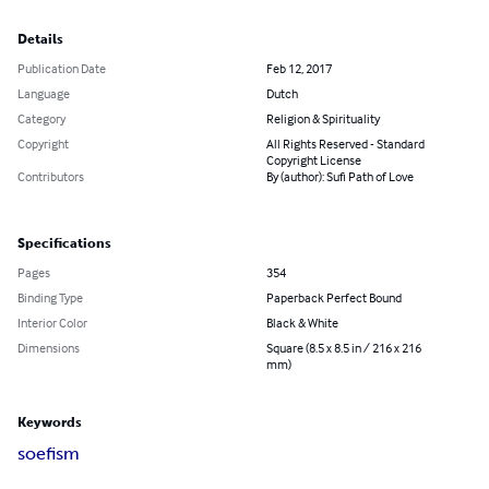
Details
Publication Date
Feb 12, 2017
Language
Dutch
Category
Religion & Spirituality
Copyright
All Rights Reserved - Standard
Copyright License
Contributors
By (author): Sufi Path of Love
Specifications
Pages
354
Binding Type
Paperback Perfect Bound
Interior Color
Black & White
Dimensions
Square (8.5 x 8.5 in / 216 x 216
mm)
Keywords
soefism