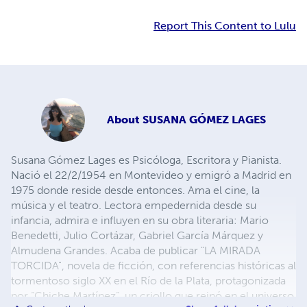
Report This Content to Lulu
About
SUSANA GÓMEZ LAGES
Susana Gómez Lages es Psicóloga, Escritora y Pianista.
Nació el 22/2/1954 en Montevideo y emigró a Madrid en
1975 donde reside desde entonces. Ama el cine, la
música y el teatro. Lectora empedernida desde su
infancia, admira e influyen en su obra literaria: Mario
Benedetti, Julio Cortázar, Gabriel García Márquez y
Almudena Grandes. Acaba de publicar "LA MIRADA
TORCIDA", novela de ficción, con referencias históricas al
tormentoso siglo XX en el Río de la Plata, protagonizada
por “Chiche Martínez”, un criollo que reinó en el universo