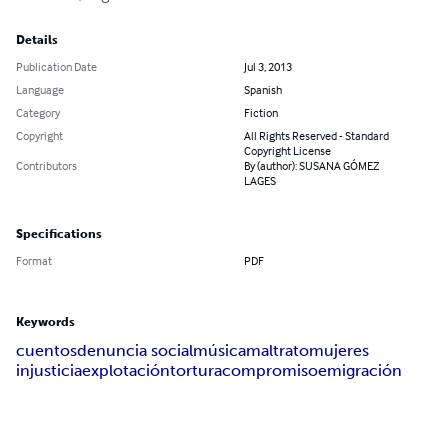
Details
Publication Date
Jul 3, 2013
Language
Spanish
Category
Fiction
Copyright
All Rights Reserved - Standard
Copyright License
Contributors
By (author): SUSANA GÓMEZ
LAGES
Specifications
Format
PDF
Keywords
cuentos
denuncia social
música
maltrato
mujeres
injusticia
explotación
tortura
compromiso
emigración