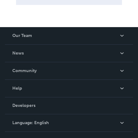
Our Team
About Us
News
Careers
In The News
Community
Events
Blog
Help
Videos
Order Lookup
Developers
Podcast
Knowledge Base
Language:
English
Contact Support
English