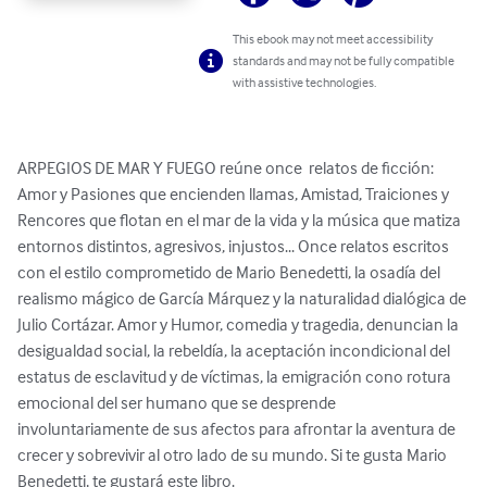
This ebook may not meet accessibility
standards and may not be fully compatible
with assistive technologies.
ARPEGIOS DE MAR Y FUEGO reúne once  relatos de ficción: 
Amor y Pasiones que encienden llamas, Amistad, Traiciones y 
Rencores que flotan en el mar de la vida y la música que matiza 
entornos distintos, agresivos, injustos... Once relatos escritos 
con el estilo comprometido de Mario Benedetti, la osadía del 
realismo mágico de García Márquez y la naturalidad dialógica de 
Julio Cortázar. Amor y Humor, comedia y tragedia, denuncian la 
desigualdad social, la rebeldía, la aceptación incondicional del 
estatus de esclavitud y de víctimas, la emigración cono rotura 
emocional del ser humano que se desprende 
involuntariamente de sus afectos para afrontar la aventura de 
crecer y sobrevivir al otro lado de su mundo. Si te gusta Mario 
Benedetti, te gustará este libro.